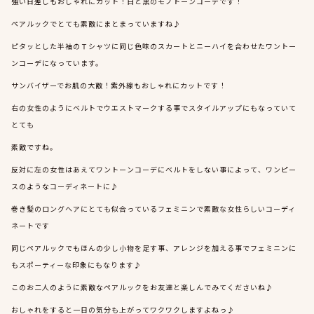
強い日差しもおしゃれにカット！白と黒のモノトーンコーデです！
ペアルックでとても素敵にまとまっていますね♪
ピタッとした半袖のＴシャツに同じ色味のスカートとニーハイを合わせたワントー
ンコーデになっています。
サンバイザーでお肌の大敵！紫外線もおしゃれにカットです！
右の女性のようにベルトでウエストマークする事でスタイルアップにもなっていて
とても
素敵ですね。
反対に左の女性はあえてワントーンコーデにベルトをしない事によって、ワンピー
スのようなコーディネートに♪
巻き髪のロングヘアにとても似合っているフェミニンで素敵な女性らしいコーディ
ネートです
同じペアルックでもほんの少し小物を足す事、アレンジを加える事でフェミニンに
もスポーティーな印象にもなります♪
このお二人のように素敵なペアルックをお友達と楽しんでみてくださいね♪
おしゃれをすると一日の気分も上がってワクワクしますよねっ♪