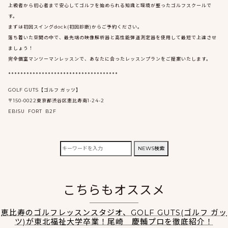
上級者から初心者まで安心してゴルフを始められる知識と環境が整ったゴルフスクールで
す。
まずは初回スイングdock(初回診断)からご予約ください。
落ち着いた空間の中で、最先端の映像解析器と高性能弾道測定器を使用して最短で上達させ
ましょう！
完全個室マンツーマンレッスンで、あなたに合ったレッスンプランをご提案いたします。
************************************
GOLF GUTS【ゴルフ ガッツ】
〒150-0022東京都渋谷区恵比寿南1-24-2
EBISU FORT B2F
検
NEWS検索
索:
こちらもオススメ
恵比寿のゴルフレッスンスタジオ、GOLF GUTS(ゴルフ ガッ
ツ)が東北福祉大学卒業！尾崎 慶輔プロを徹底紹介！