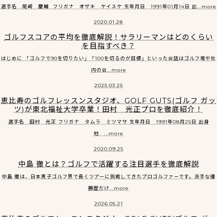
選手名 尾崎 慶輔 フリガナ オザキ ケイスケ 生年月日 1991年01月14日 出...more
2020.01.28
ゴルフスコアの平均を徹底解説！サラリーマンはどのくらい
を目指すべき？
はじめに 「ゴルフで90を切りたい」「100を切るのが目標」といった会話はゴルフ場や社
内の会...more
2025.03.25
恵比寿のゴルフレッスンスタジオ、GOLF GUTS(ゴルフ ガッ
ツ)が東北福祉大学卒業！田村 光正プロを徹底紹介！
選手名 田村 光正 フリガナ タムラ ミツマサ 生年月日 1991年08月25日 出身
地 ...more
2020.09.25
中島 徹とは？ゴルフで活躍する注目選手を徹底解説
中島 徹は、日本男子ゴルフ界で長くツアーに挑戦してきたプロゴルファーです。派手な優
勝歴だけ...more
2026.05.21