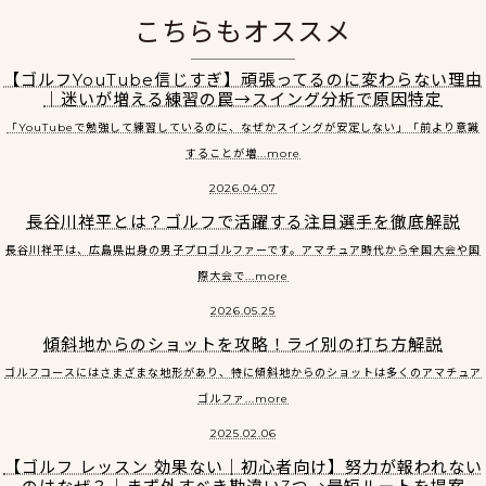
こちらもオススメ
【ゴルフYouTube信じすぎ】頑張ってるのに変わらない理由
｜迷いが増える練習の罠→スイング分析で原因特定
「YouTubeで勉強して練習しているのに、なぜかスイングが安定しない」「前より意識
することが増...more
2026.04.07
長谷川祥平とは？ゴルフで活躍する注目選手を徹底解説
長谷川祥平は、広島県出身の男子プロゴルファーです。アマチュア時代から全国大会や国
際大会で...more
2026.05.25
傾斜地からのショットを攻略！ライ別の打ち方解説
ゴルフコースにはさまざまな地形があり、特に傾斜地からのショットは多くのアマチュア
ゴルファ...more
2025.02.06
【ゴルフ レッスン 効果ない｜初心者向け】努力が報われない