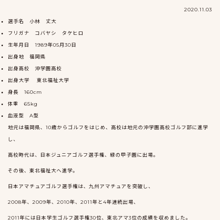
2020.11.03
選手名 小林 丈大
フリガナ コバヤシ タケヒロ
生年月日 1989年05月30日
出身地 福岡県
出身高校 沖学園高校
出身大学 東北福祉大学
身長 160cm
体重 65kg
血液型 A型
地元は福岡県、10歳からゴルフをはじめ、高校は地元の沖学園高校ゴルフ部に進学
し、
高校時代は、日本ジュニアゴルフ選手権、緑の甲子園に出場。
その後、東北福祉大へ進学。
日本アマチュアゴルフ選手権は、九州アマチュアを突破し、
2008年、2009年、2010年、2011年と4年連続出場、
2011年には日本学生ゴルフ選手権30位、東北アマ3位の成績を収めました。