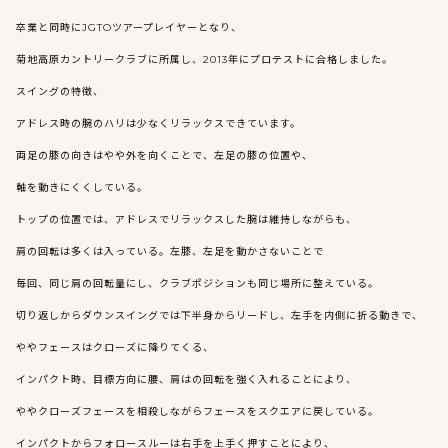
卒業と同時にJGTOツアープレイヤーとなり、
菊地高原カントリークラブに所属し、2013年にプロテストに合格しました。
スイングの特徴、
アドレス時の腕のハリは少なくリラックスできています。
両足の膝の向きはやや外を向くことで、左足の膝の位置や、
軸を動きにくくしている。
トップの位置では、アドレスでリラックスした腕は維持しながらも、
肩の回転は多くは入っている。左膝、左足を動かさないことで
毎回、同じ肩の回転量にし、クラブポジションも同じ場所に整えている。
切り返しからダウンスイングでは下半身からリードし、左手を内側に折る動きで、
ややフェースはクローズに降りてくる、
インパクト時、目標方向に腰、肩はの回転を強く入れることにより、
ややクローズフェースを相殺しながらフェースをスクエアに戻している。
インパクトからフォロースルーは右手を上手く押すことにより、