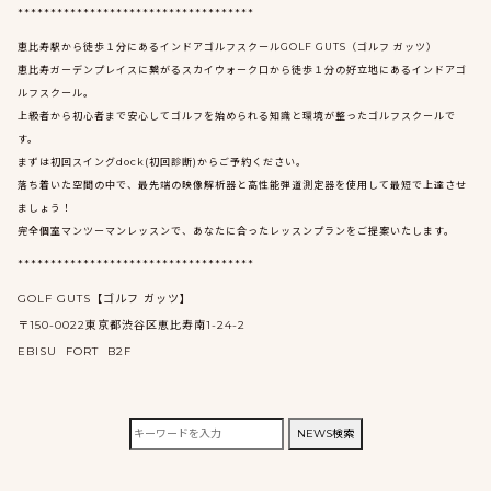
************************************
恵比寿駅から徒歩１分にあるインドアゴルフスクールGOLF GUTS（ゴルフ ガッツ）
恵比寿ガーデンプレイスに繋がるスカイウォーク口から徒歩１分の好立地にあるインドアゴ
ルフスクール。
上級者から初心者まで安心してゴルフを始められる知識と環境が整ったゴルフスクールで
す。
まずは初回スイングdock(初回診断)からご予約ください。
落ち着いた空間の中で、最先端の映像解析器と高性能弾道測定器を使用して最短で上達させ
ましょう！
完全個室マンツーマンレッスンで、あなたに合ったレッスンプランをご提案いたします。
************************************
GOLF GUTS【ゴルフ ガッツ】
〒150-0022東京都渋谷区恵比寿南1-24-2
EBISU FORT B2F
検
NEWS検索
索: