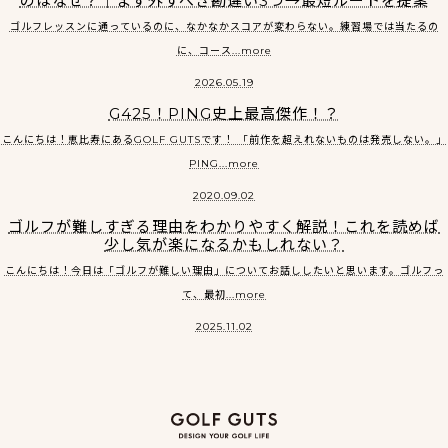
のはなぜ？｜まず外すべき勘違い3つ→最短ルートを提案
ゴルフレッスンに通っているのに、なかなかスコアが変わらない。練習場では当たるの
に、コース...more
2026.05.19
G425！PING史上最高傑作！？
こんにちは！恵比寿にあるGOLF GUTSです！ 「前作を超えれないものは発売しない。」
PING...more
2020.09.02
ゴルフが難しすぎる理由をわかりやすく解説！これを読めば
少し気が楽になるかもしれない？
こんにちは！今日は「ゴルフが難しい理由」についてお話ししたいと思います。ゴルフっ
て、最初...more
2025.11.02