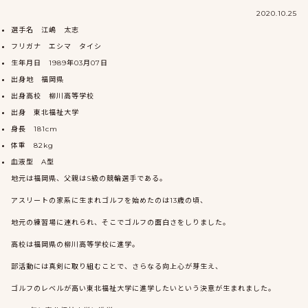
2020.10.25
選手名 江嶋 太志
フリガナ エシマ タイシ
生年月日 1989年03月07日
出身地 福岡県
出身高校 柳川高等学校
出身 東北福祉大学
身長 181cm
体重 82kg
血液型 A型
地元は福岡県、父親はS級の競輪選手である。
アスリートの家系に生まれゴルフを始めたのは13歳の頃、
地元の練習場に連れられ、そこでゴルフの面白さをしりました。
高校は福岡県の柳川高等学校に進学。
部活動には真剣に取り組むことで、さらなる向上心が芽生え、
ゴルフのレベルが高い東北福祉大学に進学したいという決意が生まれました。