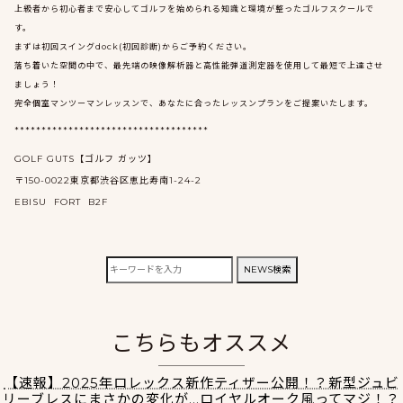
上級者から初心者まで安心してゴルフを始められる知識と環境が整ったゴルフスクールで
す。
まずは初回スイングdock(初回診断)からご予約ください。
落ち着いた空間の中で、最先端の映像解析器と高性能弾道測定器を使用して最短で上達させ
ましょう！
完全個室マンツーマンレッスンで、あなたに合ったレッスンプランをご提案いたします。
************************************
GOLF GUTS【ゴルフ ガッツ】
〒150-0022東京都渋谷区恵比寿南1-24-2
EBISU FORT B2F
検
NEWS検索
索:
こちらもオススメ
【速報】2025年ロレックス新作ティザー公開！？新型ジュビ
リーブレスにまさかの変化が…ロイヤルオーク風ってマジ！？