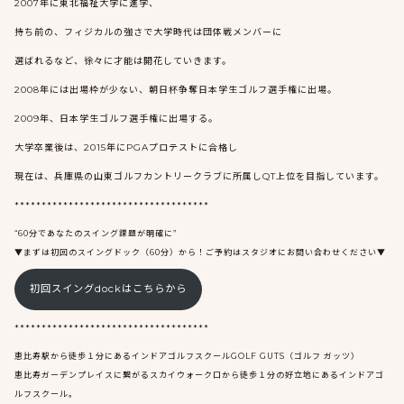
2007年に東北福祉大学に進学、
持ち前の、フィジカルの強さで大学時代は団体戦メンバーに
選ばれるなど、徐々に才能は開花していきます。
2008年には出場枠が少ない、朝日杯争奪日本学生ゴルフ選手権に出場。
2009年、日本学生ゴルフ選手権に出場する。
大学卒業後は、2015年にPGAプロテストに合格し
現在は、兵庫県の山東ゴルフカントリークラブに所属しQT上位を目指しています。
************************************
“60分であなたのスイング課題が明確に”
▼まずは初回のスイングドック（60分）から！ご予約はスタジオにお問い合わせください▼
初回スイングdockはこちらから
************************************
恵比寿駅から徒歩１分にあるインドアゴルフスクールGOLF GUTS（ゴルフ ガッツ）
恵比寿ガーデンプレイスに繋がるスカイウォーク口から徒歩１分の好立地にあるインドアゴ
ルフスクール。