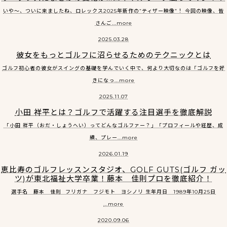
いや〜、ついに来ましたね、ロレックス2025年新作の“ティザー映像”！ 今回の映像、皆
さんご...more
2025.03.28
彼女をもっとゴルフに沼らせるためのテクニックとは
ゴルフ初心者の彼女がスイングの基礎を学んでいく中で、何より大切なのは「ゴルフを好
きになっ...more
2025.11.07
小田 祥平とは？ゴルフで活躍する注目選手を徹底解説
「小田 祥平（おだ・しょうへい）ってどんなゴルファー？」「プロフィールや経歴、成
績、プレー...more
2026.01.19
恵比寿のゴルフレッスンスタジオ、GOLF GUTS(ゴルフ ガッ
ツ)が東北福祉大学卒業！藤本 佳則プロを徹底紹介！
選手名 藤本 佳則 フリガナ フジモト ヨシノリ 生年月日 1989年10月25日
...more
2020.09.06