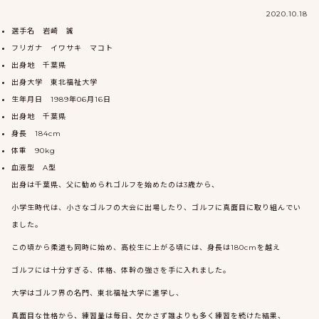
2020.10.18
選手名 岩崎 誠
フリガナ イワサキ マコト
出身地 千葉県
出身大学 東北福祉大学
生年月日 1989年06月16日
出身地 千葉県
身長 184cm
体重 90kg
血液型 A型
出身は千葉県、父に勧められゴルフを始めたのは3歳から、
小学生時代は、小さなゴルフの大会に出場したり、ゴルフに真面目に取り組んでい
ました。
この頃から柔道も同時に始め、高校生に上がる頃には、身長は180cmを越え
ゴルフには十分すぎる、体格、体幹の強さを手に入れました。
大学はゴルフ界の名門、東北福祉大学に進学し、
真面目な性格から、練習量は毎日、欠かさず誰よりも多く練習を続けた結果、