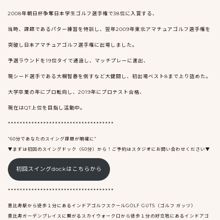
2008年朝日杯争奪日本学生ゴルフ選手権で38位に入賞する、
当時、課題であるパター練習を特訓し、翌年2009年東北アマチュアゴルフ選手権を
突破し日本アマチュアゴルフ選手権に出場しました。
予選ラウンドを19位タイで通過し、マッチプレーに進出、
現シード選手である大槻智春を倒すなど大健闘し、初出場ベスト8まで上り詰めた。
大学卒業の年にプロ転向し、2019年にプロテスト合格、
現在はQT上位を目指し活動中。
************************************
“60分であなたのスイング課題が明確に”
▼まずは初回のスイングドック（60分）から！ご予約はスタジオにお問い合わせください▼
初回スイングdockはこちらから
************************************
恵比寿駅から徒歩１分にあるインドアゴルフスクールGOLF GUTS（ゴルフ ガッツ）
恵比寿ガーデンプレイスに繋がるスカイウォーク口から徒歩１分の好立地にあるインドアゴ