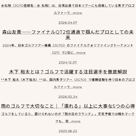
余松柏（JGTO登録名：余 松柏）は、台湾出身で日本ツアーにも挑戦している男子プロゴ
ルファーで...more
2026.04.07
森山友貴──ファイナルQT2位通過で掴んだプロとしての未
来
2024年、日本ゴルフツアー機構（JGTO）のファイナルクォリファイングトーナメント
（QT）で2位に...more
2024.12.07
木下 裕太とは？ゴルフで活躍する注目選手を徹底解説
**木下 裕太（木下裕太）**は、国内男子ツアー（JGTO）で優勝経験を持つ日本のプロゴ
ルファーで...more
2026.02.24
雨のゴルフで大切なこと｜「濡れる」以上に大事な5つの心得
ゴルフをしていると、避けられないのが「雨の日のラウンド」。天気予報では晴れマーク
でも、突...more
2025.06.22