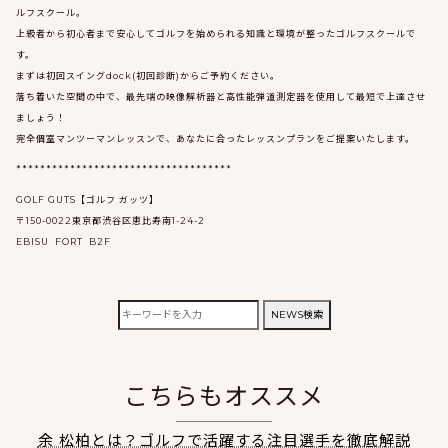
ルフスクール。
上級者から初心者まで安心してゴルフを始められる知識と環境が整ったゴルフスクールで
す。
まずは初回スイングdock(初回診断)からご予約ください。
落ち着いた空間の中で、最先端の映像解析器と高性能弾道測定器を使用して最短で上達させ
ましょう！
完全個室マンツーマンレッスンで、あなたに合ったレッスンプランをご提案いたします。
************************************
GOLF GUTS【ゴルフ ガッツ】
〒150-0022東京都渋谷区恵比寿南1-24-2
EBISU FORT B2F
検
NEWS検索
索:
こちらもオススメ
余 松柏とは？ゴルフで活躍する注目選手を徹底解説