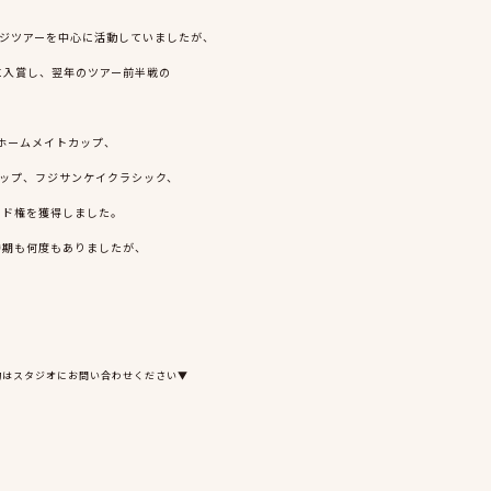
ンジツアーを中心に活動していましたが、
に入賞し、翌年のツアー前半戦の
建ホームメイトカップ、
ップ、フジサンケイクラシック、
ード権を獲得しました。
時期も何度もありましたが、
約はスタジオにお問い合わせください▼