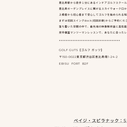
恵比寿駅から徒歩１分にあるインドアゴルフスクールGO
恵比寿ガーデンプレイスに繋がるスカイウォーク口か
上級者から初心者まで安心してゴルフを始められる知
まずは初回スイングdock(初回診断)からご予約くだ
落ち着いた空間の中で、最先端の映像解析器と高性能
完全個室マンツーマンレッスンで、あなたに合ったレ
************************************
GOLF GUTS【ゴルフ ガッツ】
〒150-0022東京都渋谷区恵比寿南1-24-2
EBISU FORT B2F
ペイジ・スピラナック：S