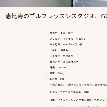
恵比寿のゴルフレッスンスタジオ、GO
選手名 正岡 竜二
フリガナ マサオカ リュウジ
生年月日 1983年05月21日
出身地 沖縄県
出身高校 西原高校
出身大学 東北福祉大学
身長 175cm
体重 80kg
血液型 B型
沖縄県出身、10歳からゴルフを始め、高校時代
九州ジュニアゴルフ選手権、優勝、
日本アマチュアゴルフ選手権に出場、九州アマ