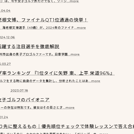
ac）は、今や女子ゴルフ界だけでなく、ソーシ...more
.04.04
老根文博、ファイナルQT1位通過の快挙！
老根文博選手（49歳）が、2024年のファイナ...more
024.12.06
活躍する注目選手を徹底解説
市出身の男子プロゴルファーです。日章学園...more
.03.27
プ率ランキング 『1位タイに矢野 東、上平 栄道96%』
ゴルフをする時に自身のデータを集計し、分析されたことはあ...more
2023.07.18
女子ゴルフのパイオニア
の存在は特別です。彼女はその若さと才...more
01.24
より先に整えるもの｜優先順位チェックで体験レッスンで答え合