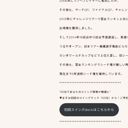
2006年にツアープレイヤーに転向したが、
その後も、サードQT、ファイナルQT、チャレ
2013年にチャレンジツアーで賞金ランキン上位
出場権を獲得しました。
そして2014年18試合中15試合予選通過し、東
つるやオープン、日本ツアー機構選手権森ビルカ
カシオワールドカップなどで上位入賞し、初シ
その後も、賞金ランキングでシード権が厳しい
現在まで5年連続シード権を維持しています。
************************************
“60分であなたのスイング課題が明確に”
▼まずは初回のスイングドック（60分）から！ご予
初回スイングdockはこちらから
************************************