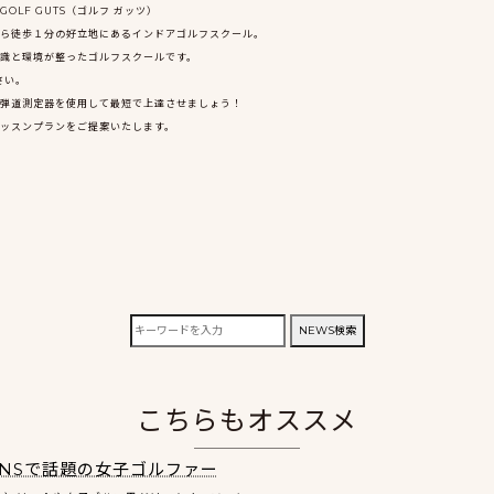
LF GUTS（ゴルフ ガッツ）
ら徒歩１分の好立地にあるインドアゴルフスクール。
識と環境が整ったゴルフスクールです。
さい。
弾道測定器を使用して最短で上達させましょう！
ッスンプランをご提案いたします。
検
NEWS検索
索:
こちらもオススメ
NSで話題の女子ゴルファー