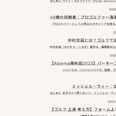
はじめに ペイジ・スピラナック（Paige Spiran
2025
49歳の挑戦者：プロゴルファー海
プロゴルファーとして25年以上のキャリアを誇る、海
2
中村志凪とは？ゴルフで
中村志凪（なかむら・しなぎ）選手は、福岡県北九州
2026
【Abema南秋田2023】パーキー
こんにちは、GOLFGUTSです。皆様、
ミッシェル・ウィー：
はじめに 女子ゴルフ界において、ミッシェル・ウィー
2025.
【ゴルフ 上達 考え方】フォーム