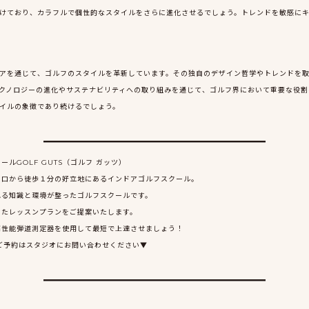
求を続けており、カラフルで個性的なスタイルをさらに進化させるでしょう。トレンドを敏感に
フウェアを通じて、ゴルフのスタイルを革新しています。その独自のデザイン哲学やトレンドを
は、テクノロジーの進化やサステナビリティへの取り組みを通じて、ゴルフ界において重要な役
スタイルの象徴であり続けるでしょう。
ルGOLF GUTS（ゴルフ ガッツ）
ク口から徒歩１分の好立地にあるインドアゴルフスクール。
れる知識と環境が整ったゴルフスクールです。
ったレッスンプランをご提案いたします。
高性能弾道測定器を使用して最短で上達させましょう！
ご予約はスタジオにお問い合わせください▼