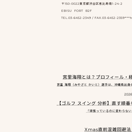
〒150-0022東京都渋谷区恵比寿南1-24-2
EBISU FORT B2F
TEL.03-6452-2349 / FAX.03-6452-2359***ht
宮里海翔とは？プロフィール・
宮里 海翔（みやざと かいと）選手は、沖縄県出身の
2026
【ゴルフ スイング 分析】直す順
「頑張っているのに変わらない…
Xmas直前混雑回避