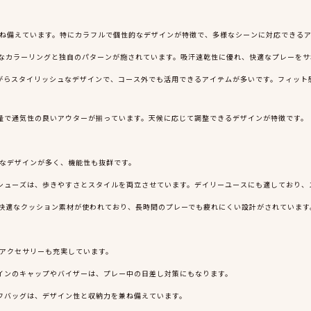
性を兼ね備えています。特にカラフルで個性的なデザインが特徴で、多様なシーンに対応できる
フルなカラーリングと独自のパターンが施されています。吸汗速乾性に優れ、快適なプレーを
ながらスタイリッシュなデザインで、コース外でも活用できるアイテムが多いです。フィッ
軽量で通気性の良いアウターが揃っています。天候に応じて調整できるデザインが特徴です。
ークなデザインが多く、機能性も抜群です。
フシューズは、歩きやすさとスタイルを両立させています。デイリーユースにも適しており、
は、快適なクッション素材が使われており、長時間のプレーでも疲れにくい設計がされています
く、アクセサリーも充実しています。
ザインのキャップやバイザーは、プレー中の日差し対策にもなります。
ルフバッグは、デザイン性と収納力を兼ね備えています。