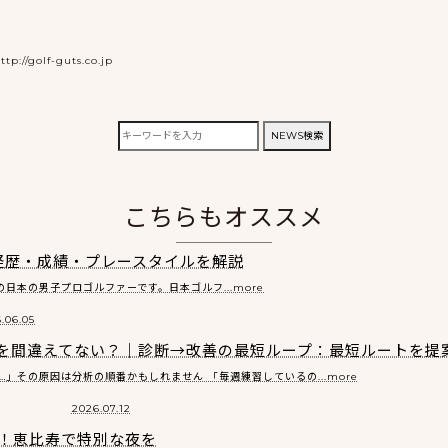
tp://golf-guts.co.jp
検
NEWS検索
索:
こちらもオススメ
経歴・成績・プレースタイルを解説
日本の男子プロゴルファーです。日本ゴルフ...more
.06.05
番を間違えてない？｜診断→改善の最短ループ：最短ルートを提
」その原因は分析の順番かもしれません 「毎週練習しているの...more
2026.07.12
法！恵比寿で特別な夜を