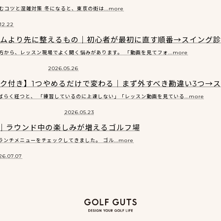
ツと混雑対策 冬になると、東京の街は...more
12.22
ォームより先に整えるもの｜初心者が最初に直す順番→スイング
から、レッスン現場でよく聞く悩みがあります。 「動画を見てフォ...more
2026.05.26
ェック付き】1つやめるだけで変わる｜まず外すべき勘違い3つ→
らく経つと、 「練習しているのに上達しない」「レッスン動画を見ている...more
2026.05.23
｜ラウンド中の楽しみが増えるゴルフ場
チメニューをチェックしてきました。 ゴル...more
26.07.07