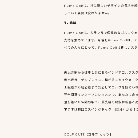
Puma Golfは、常に新しいデザインの探
していく姿勢は変わりません。
7. 結論
Puma Golfは、カラフルで個性的なゴル
支持を集めています。今後もPuma Golf
べての人々にとって、Puma Golfは新しい
恵比寿駅から徒歩１分にあるインドアゴルフスクー
恵比寿ガーデンプレイスに繋がるスカイウォー
上級者から初心者まで安心してゴルフを始めら
完全個室マンツーマンレッスンで、あなたに合
落ち着いた空間の中で、最先端の映像解析器と
▼まずは初回のスイングドック（60分）から！
GOLF GUTS【ゴルフ ガッツ】