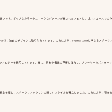
ルな色使いです。ポップなカラーやユニークなパターンが施されたウェアは、ゴルフコースでの
いかけ、独自のデザインに取り入れています。これにより、Puma Golfは単なるスポー
新のテクノロジーを採用しています。特に、素材や構造の革新に注力し、プレーヤーのパフォー
ェアの概念を覆し、スポーツファッションの新しいスタイルを確立しました。これにより、若