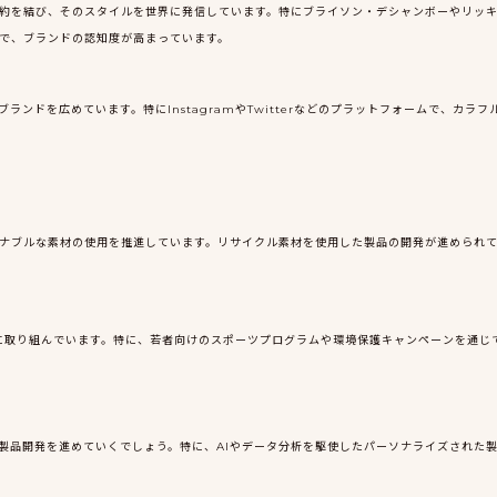
ーと契約を結び、そのスタイルを世界に発信しています。特にブライソン・デシャンボーやリッ
ことで、ブランドの認知度が高まっています。
てブランドを広めています。特にInstagramやTwitterなどのプラットフォームで、カ
サステナブルな素材の使用を推進しています。リサイクル素材を使用した製品の開発が進められ
に取り組んでいます。特に、若者向けのスポーツプログラムや環境保護キャンペーンを通じ
した製品開発を進めていくでしょう。特に、AIやデータ分析を駆使したパーソナライズされた