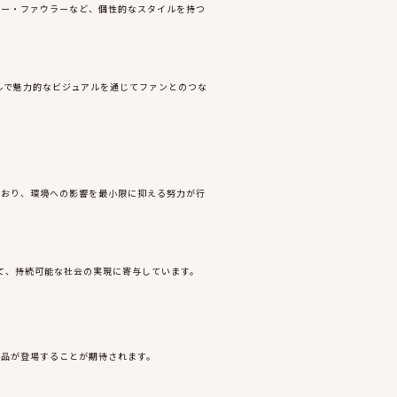
キー・ファウラーなど、個性的なスタイルを持つ
ラフルで魅力的なビジュアルを通じてファンとのつな
ており、環境への影響を最小限に抑える努力が行
て、持続可能な社会の実現に寄与しています。
製品が登場することが期待されます。