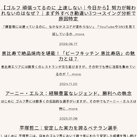
【ゴルフ 頑張ってるのに 上達しない｜今日から】努力が報わ
れないのはなぜ？｜まず外すべき勘違い3つ→スイング分析で
原因特定
「練習場には通っているのに、なかなかスコアが変わらない」「YouTubeやSNSを見て
試しているの...more
2026.06.17
恵比寿で絶品焼肉を堪能！「ビーフキッチン 恵比寿店」の魅
力とは？
恵比寿エリアには数多くのレストランが立ち並びますが、その中でも特に注目を集めてい
るのが「...more
2024.11.20
アーニー・エルス：経験豊富なレジェンド、勝利への執念
はじめに ゴルフ界には数多くの伝説的な選手がいますが、その中でもアーニー・エルスは
特に...more
2025.01.08
平塚哲二：安定した実力を誇るベテラン選手
1. はじめに 平塚哲二は、日本のゴルフ界において数十年にわたり安定した成績を残し続け