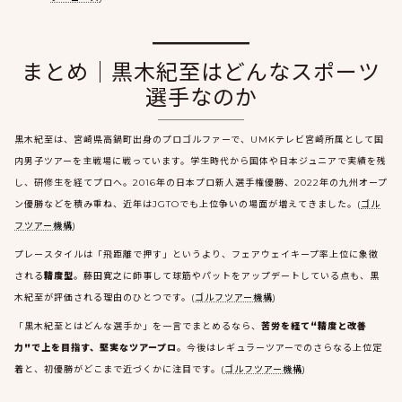
まとめ｜黒木紀至はどんなスポーツ
選手なのか
黒木紀至は、宮崎県高鍋町出身のプロゴルファーで、UMKテレビ宮崎所属として国
内男子ツアーを主戦場に戦っています。学生時代から国体や日本ジュニアで実績を残
し、研修生を経てプロへ。2016年の日本プロ新人選手権優勝、2022年の九州オープ
ン優勝などを積み重ね、近年はJGTOでも上位争いの場面が増えてきました。(
ゴル
フツアー機構
)
プレースタイルは「飛距離で押す」というより、フェアウェイキープ率上位に象徴
される
精度型
。藤田寛之に師事して球筋やパットをアップデートしている点も、黒
木紀至が評価される理由のひとつです。(
ゴルフツアー機構
)
「黒木紀至とはどんな選手か」を一言でまとめるなら、
苦労を経て“精度と改善
力”で上を目指す、堅実なツアープロ
。今後はレギュラーツアーでのさらなる上位定
着と、初優勝がどこまで近づくかに注目です。(
ゴルフツアー機構
)