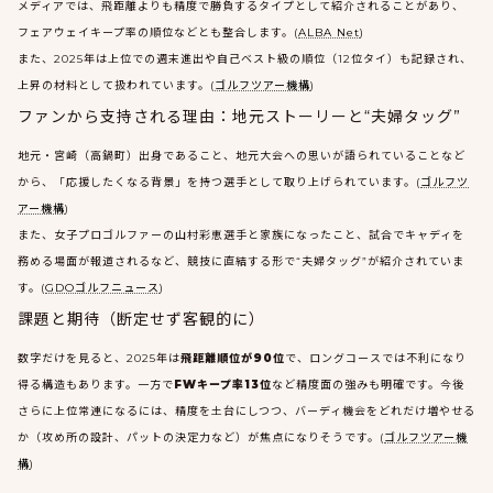
メディアでは、飛距離よりも精度で勝負するタイプとして紹介されることがあり、
フェアウェイキープ率の順位などとも整合します。(
ALBA Net
)
また、2025年は上位での週末進出や自己ベスト級の順位（12位タイ）も記録され、
上昇の材料として扱われています。(
ゴルフツアー機構
)
ファンから支持される理由：地元ストーリーと“夫婦タッグ”
地元・宮崎（高鍋町）出身であること、地元大会への思いが語られていることなど
から、「応援したくなる背景」を持つ選手として取り上げられています。(
ゴルフツ
アー機構
)
また、女子プロゴルファーの山村彩恵選手と家族になったこと、試合でキャディを
務める場面が報道されるなど、競技に直結する形で“夫婦タッグ”が紹介されていま
す。(
GDOゴルフニュース
)
課題と期待（断定せず客観的に）
数字だけを見ると、2025年は
飛距離順位が90位
で、ロングコースでは不利になり
得る構造もあります。一方で
FWキープ率13位
など精度面の強みも明確です。今後
さらに上位常連になるには、精度を土台にしつつ、バーディ機会をどれだけ増やせる
か（攻め所の設計、パットの決定力など）が焦点になりそうです。(
ゴルフツアー機
構
)