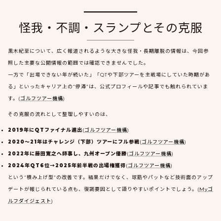
怪我・不調・スランプとその克服
黒木紀至について、広く報道されるような大きな怪我・長期離脱の情報は、今回参
照した主要な公開情報の範囲では確認できませんでした。
一方で「出場できない年が続いた」「QTや下部ツアーを主戦場にしていた時期があ
る」といったキャリア上の“停滞”は、公式プロフィールや記事でも触れられていま
す。(
ゴルフツアー機構
)
その克服の流れとして整理しやすいのは、
2019年にQTファイナル進出
(
ゴルフツアー機構
)
2020〜21年はチャレンジ（下部）ツアーにフル参戦
(
ゴルフツアー機構
)
2022年に藤田寛之へ師事し、九州オープン優勝
(
ゴルフツアー機構
)
2024年QT6位→2025年前半戦の出場権獲得
(
ゴルフツアー機構
)
という“積み上げ型”の改善です。結果だけでなく、球筋やパットなど技術面のアップ
デートが報じられている点も、復調要因として語りやすいポイントでしょう。(
Myゴ
ルフダイジェスト
)