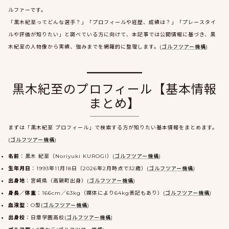
ルファーです。
「黒木紀至ってどんな選手？」「プロフィールや経歴、成績は？」「プレースタイ
ルや評価が知りたい」と調べている方に向けて、本記事では公開情報に基づき、黒
木紀至の人物像から実績、強みまでを網羅的に整理します。(
ゴルフツアー機構
)
黒木紀至のプロフィール【基本情報
まとめ】
まずは「黒木紀至 プロフィール」で検索する方が知りたい基本情報をまとめます。
(
ゴルフツアー機構
)
名前
：黒木 紀至（Noriyuki KUROGI）(
ゴルフツアー機構
)
生年月日
：1993年11月18日（2026年2月時点で32歳）(
ゴルフツアー機構
)
出身地
：宮崎県（高鍋町出身）(
ゴルフツアー機構
)
身長／体重
：166cm／63kg（媒体により64kg表記もあり）(
ゴルフツアー機構
)
血液型
：O型(
ゴルフツアー機構
)
出身校
：日章学園高校(
ゴルフツアー機構
)