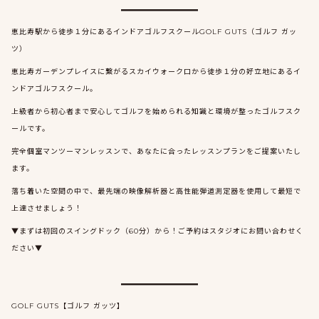
恵比寿駅から徒歩１分にあるインドアゴルフスクールGOLF GUTS（ゴルフ ガッ
ツ）
恵比寿ガーデンプレイスに繋がるスカイウォーク口から徒歩１分の好立地にあるイ
ンドアゴルフスクール。
上級者から初心者まで安心してゴルフを始められる知識と環境が整ったゴルフスク
ールです。
完全個室マンツーマンレッスンで、あなたに合ったレッスンプランをご提案いたし
ます。
落ち着いた空間の中で、最先端の映像解析器と高性能弾道測定器を使用して最短で
上達させましょう！
▼まずは初回のスイングドック（60分）から！ご予約はスタジオにお問い合わせく
ださい▼
GOLF GUTS【ゴルフ ガッツ】