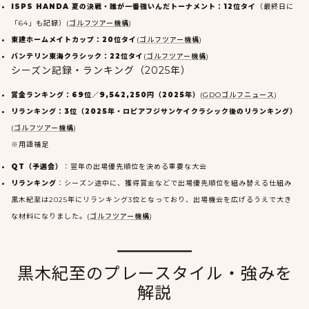
ISPS HANDA 夏の決戦・誰が一番強いんだトーナメント：12位タイ
（最終日に
「64」も記録）(
ゴルフツアー機構
)
東建ホームメイトカップ：20位タイ
(
ゴルフツアー機構
)
バンテリン東海クラシック：22位タイ
(
ゴルフツアー機構
)
シーズン記録・ランキング（2025年）
賞金ランキング：69位／9,542,250円（2025年）
(
GDOゴルフニュース
)
リランキング：3位（2025年・ロピアフジサンケイクラシック後のリランキング）
(
ゴルフツアー機構
)
※用語補足
QT（予選会）
：翌年の出場優先順位を決める重要な大会
リランキング
：シーズン途中に、獲得賞金などで出場優先順位を組み替える仕組み
黒木紀至は2025年にリランキング3位となっており、出場機会を広げるうえで大き
な材料になりました。(
ゴルフツアー機構
)
黒木紀至のプレースタイル・強みを
解説