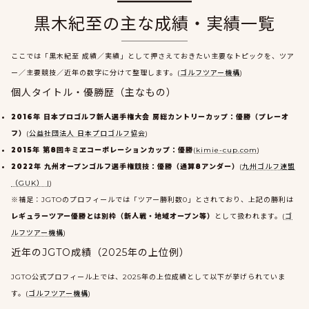
黒木紀至の主な成績・実績一覧
ここでは「黒木紀至 成績／実績」として押さえておきたい主要なトピックを、ツア
ー／主要競技／近年の数字に分けて整理します。(
ゴルフツアー機構
)
個人タイトル・優勝歴（主なもの）
2016年 日本プロゴルフ新人選手権大会 房総カントリーカップ：優勝（プレーオ
フ）
(
公益社団法人 日本プロゴルフ協会
)
2015年 第8回キミヱコーポレーションカップ：優勝
(
kimie-cup.com
)
2022年 九州オープンゴルフ選手権競技：優勝（通算8アンダー）
(
九州ゴルフ連盟
（GUK） |
)
※補足：JGTOのプロフィールでは「ツアー勝利数0」とされており、上記の勝利は
レギュラーツアー優勝とは別枠（新人戦・地域オープン等）
として扱われます。(
ゴ
ルフツアー機構
)
近年のJGTO成績（2025年の上位例）
JGTO公式プロフィール上では、2025年の上位成績として以下が挙げられていま
す。(
ゴルフツアー機構
)