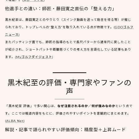
他選手との違い：師匠・藤田寛之直伝の「整える力」
黒木紀至は、藤田寛之とのやりとり（スイング動画を送って助言を得る等）が報じ
られており、トップレベルの“整え方”を取り入れている点が特徴です。(
GDOゴルフ
ニュース
)
またパッティング面でも、師匠の指導のもとで長尺パターから通常尺に戻したこと
が紹介され、ショートパットや距離感づくりの考え方を言語化している記事もあり
ます。(
Myゴルフダイジェスト
)
黒木紀至の評価・専門家やファンの
声
「黒木紀至 評価」で多い関心は、
なぜ注目されるのか／何が強みなのか
という点で
す。ここでは報道内容をもとに、評価されやすいポイントを客観的にまとめます。
(
ALBA Net
)
解説・記事で語られやすい評価傾向：精度型＋上昇ムード