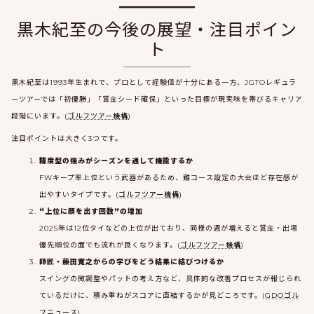
黒木紀至の今後の展望・注目ポイン
ト
黒木紀至は1993年生まれで、プロとして経験値が十分にある一方、JGTOレギュラ
ーツアーでは「初優勝」「賞金シード確保」といった目標が現実味を帯びるキャリア
段階にいます。(
ゴルフツアー機構
)
注目ポイントは大きく3つです。
精度型の強みがシーズンを通して機能するか
FWキープ率上位という武器があるため、難コース設定の大会ほど存在感が
出やすいタイプです。(
ゴルフツアー機構
)
“上位に顔を出す回数”の増加
2025年は12位タイなどの上位が出ており、同様の週が増えると賞金・出場
優先順位の面でも流れが良くなります。(
ゴルフツアー機構
)
師匠・藤田寛之からの学びをどう結果に結びつけるか
スイングの微調整やパットの考え方など、具体的な改善プロセスが報じられ
ているだけに、積み重ねがスコアに直結するかが見どころです。(
GDOゴル
フニュース
)