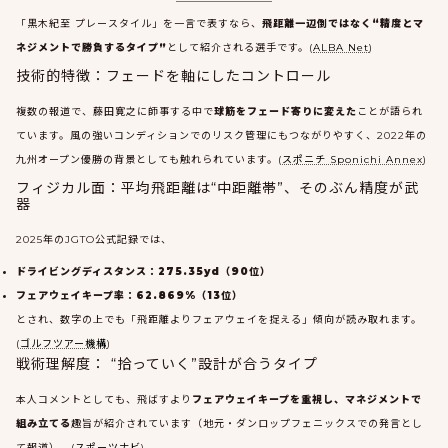
「黒木紀至 プレースタイル」を一言で表すなら、
飛距離一辺倒ではなく“精度とマ
ネジメントで勝負するタイプ”
として紹介される選手です。(
ALBA Net
)
技術的特徴：フェードを軸にしたコントロール
複数の報道で、藤田寛之に師事する中で
球筋をフェード寄りに変えた
ことが語られ
ています。風の強いコンディションでのリスク管理にもつながりやすく、2022年の
九州オープン優勝の背景としても触れられています。(
スポニチ Sponichi Annex
)
フィジカル面：平均飛距離は“中距離帯”、そのぶん精度が武
器
2025年のJGTO公式記録では、
ドライビングディスタンス：275.35yd（90位）
フェアウェイキープ率：62.869%（13位）
とされ、数字の上でも「飛距離よりフェアウェイを捉える」傾向が読み取れます。
(
ゴルフツアー機構
)
戦術理解度： “拾っていく”設計が合うタイプ
本人コメントとしても、飛ばすより
フェアウェイキープを重視し、マネジメントで
組み立てる
趣旨が紹介されています（地元・ダンロップフェニックスでの発言とし
て報道）。(
スポーツナビ
)