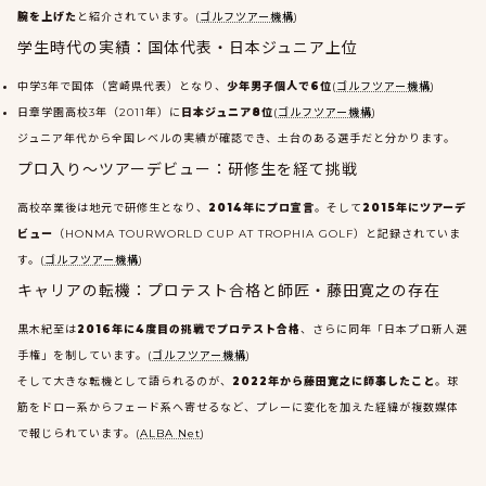
腕を上げた
と紹介されています。(
ゴルフツアー機構
)
学生時代の実績：国体代表・日本ジュニア上位
中学3年で国体（宮崎県代表）となり、
少年男子個人で6位
(
ゴルフツアー機構
)
日章学園高校3年（2011年）に
日本ジュニア8位
(
ゴルフツアー機構
)
ジュニア年代から全国レベルの実績が確認でき、土台のある選手だと分かります。
プロ入り〜ツアーデビュー：研修生を経て挑戦
高校卒業後は地元で研修生となり、
2014年にプロ宣言
。そして
2015年にツアーデ
ビュー
（HONMA TOURWORLD CUP AT TROPHIA GOLF）と記録されていま
す。(
ゴルフツアー機構
)
キャリアの転機：プロテスト合格と師匠・藤田寛之の存在
黒木紀至は
2016年に4度目の挑戦でプロテスト合格
、さらに同年「日本プロ新人選
手権」を制しています。(
ゴルフツアー機構
)
そして大きな転機として語られるのが、
2022年から藤田寛之に師事したこと
。球
筋をドロー系からフェード系へ寄せるなど、プレーに変化を加えた経緯が複数媒体
で報じられています。(
ALBA Net
)