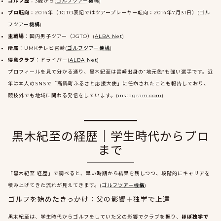
ゴルフ歴
：3歳から(
ゴルフツアー機構
)
プロ転向
：2014年（JGTO表記ではツアープレーヤー転向：2014年7月31日）(
ゴル
フツアー機構
)
主戦場
：国内男子ツアー（JGTO）(
ALBA Net
)
所属
：UMKテレビ宮崎(
ゴルフツアー機構
)
得意クラブ
：ドライバー(
ALBA Net
)
プロフィールを見て分かる通り、黒木紀至は宮崎出身の“地元色”も強い選手です。近
年は本人のSNSで「高鍋町ふるさと応援大使」に任命されたことも報告しており、
競技外でも地域に関わる発信をしています。(
instagram.com
)
黒木紀至の経歴｜学生時代からプロ
まで
「黒木紀至 経歴」で調べると、早い時期から結果を残しつつ、段階的にキャリアを
積み上げてきた流れが見えてきます。(
ゴルフツアー機構
)
ゴルフを始めたきっかけ：父の影響＋独学で上達
黒木紀至は、学生時代からゴルフをしていた父の影響でクラブを握り、
ほぼ独学で