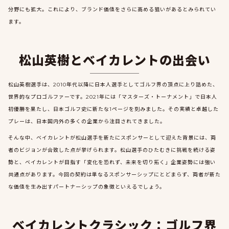
分野にも拡大。これにより、ブランド価値をさらに高める狙いがあるとみられてい
ます。
松山英樹とベイカレントの出会い
松山英樹選手は、2010年代以降に日本人選手としてゴルフ界の頂点に上り詰めた、
世界的なプロゴルファーです。2021年には「マスターズ・トーナメント」で日本人
初優勝を果たし、日本ゴルフ史に新たな1ページを刻みました。その実績と卓越した
プレーは、日本国内外の多くの企業から注目されてきました。
そんな中、ベイカレントが松山選手を新たにスポンサーとして迎えた背景には、両
者のビジョンが合致した点が挙げられます。松山選手のひたむきに挑戦を続ける姿
勢と、ベイカレントが目指す「変化を恐れず、未来を切り拓く」企業姿勢には強い
共通点があります。今回の契約は単なるスポンサーシップにとどまらず、両者が新た
な価値を生み出すパートナーシップの象徴といえるでしょう。
ベイカレントクラシック：ゴルフ界