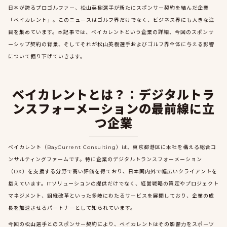
日本が誇るプロゴルファー、松山英樹選手が新たにスポンサー契約を結んだ企業
「ベイカレント」。このニュースはゴルフ界だけでなく、ビジネス界にも大きな注
目を集めています。本記事では、ベイカレントという企業の詳細、今回のスポンサ
ーシップ契約の背景、そしてそれが松山英樹選手およびゴルフ界全体に与える影響
について掘り下げていきます。
ベイカレントとは？：デジタルトラ
ンスフォーメーションの最前線に立
つ企業
ベイカレント（BayCurrent Consulting）は、東京都港区に本社を構える総合コ
ンサルティングファームです。特に企業のデジタルトランスフォーメーション
（DX）を支援する分野で高い評価を得ており、日本国内外で幅広いクライアントを
抱えています。ITソリューションの提供だけでなく、経営戦略の策定やプロジェクト
マネジメント、組織改革といった多岐にわたるサービスを展開しており、企業の成
長を加速させるパートナーとして知られています。
今回の松山選手とのスポンサー契約により、ベイカレントはその影響力をスポーツ