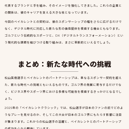
代表するブランドと手を組み、そのイメージを強化してきました。これらの企業と
の関係は、彼のキャリアを支える大きな柱となっています。
今回のベイカレントとの契約は、彼のスポンサーシップの幅をさらに広げるだけで
なく、デジタル時代に対応した新たな形の価値提供を模索する機会ともなります。
ゴルフという伝統的なスポーツと、DX（デジタルトランスフォーメーション）とい
う現代的な課題を結びつける取り組みは、まさに革新的といえるでしょう。
まとめ：新たな時代への挑戦
松山英樹選手とベイカレントのパートナーシップは、単なるスポンサー契約を超え
た、新たな時代への挑戦ともいえるものです。ゴルフ界の発展に寄与するだけでな
く、ビジネス界やスポーツ界における多様な可能性を模索するきっかけとなるでし
ょう。
2025年の「ベイカレントクラシック」では、松山選手が日本のファンの前でどのよ
うなプレーを見せるのか、そしてこの大会が日本のゴルフ界にもたらす影響に注目
が集まります。これからの松山選手の活躍と、ベイカレントとのパートナーシップ
の成功を心から期待しています。