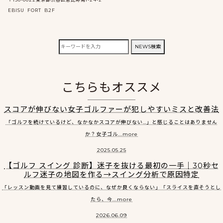
EBISU FORT B2F
検
NEWS検索
索:
こちらもオススメ
スコアが伸びない女子ゴルファーが犯しやすいミスと改善法
「ゴルフを続けているけど、なかなかスコアが伸びない…」と感じることはありません
か？女子ゴル...more
2025.05.25
【ゴルフ スイング 診断】迷子を抜ける最初の一手｜30秒セ
ルフ迷子の地図を作る→スイング分析で原因特定
「レッスン動画を見て練習しているのに、なぜか良くならない」「スライスを直そうとし
たら、今...more
2026.06.09