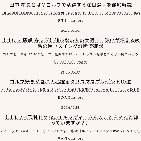
田中 裕真とは？ゴルフで活躍する注目選手を徹底解説
「田中 裕真（たなか・ゆうま）」を検索したあなたは、おそらく「どんなプロフィールの
選手？」...more
2026.03.03
【ゴルフ 情報 多すぎ】伸びない人の共通点｜迷いが増える練
習の罠→スイング診断で確認
ゴルフを上達させたいと思って、動画やSNS、本、レッスン記事をたくさん見ているの
に、なかなか...more
2026.05.08
ゴルフ好きが喜ぶ！心躍るクリスマスプレゼント10選
クリスマスが近づくと、特別なプレゼントを考える季節がやってきます。ゴルフを愛する
あの人に...more
2024.12.18
【ゴルフは孤独じゃない！キャディーさんのことちゃんと知
っていますか？】
こんにちは！GOLF GUTSのフロントです。 私はゴルフレッスンスタジオのフロントの仕
事を行っ...more