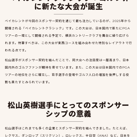
に新たな大会が誕生
ベイカレントが今回のスポンサー契約を通じて最も注力しているのが、2025年から
開催される「ベイカレントクラシック」です。この大会は、日本国内で新たにPGA
ツアーの一環として開催される予定で、横浜カントリークラブを舞台に繰り広げら
れます。特筆すべきは、この大会が東西コースを組み合わせた特別なレイアウトで行
われる点です。
松山選手がスポンサー契約を結んだことで、同大会への注目度は一層高まり、日本
国内外のゴルフファンが期待を寄せています。また、この大会は日本国内でのPGA
ツアーの地位をさらに確立し、若手選手の登場やゴルフ人口の増加を後押しする役
割も果たすとみられています。
松山英樹選手にとってのスポンサー
シップの意義
松山選手はこれまでも多くの企業とスポンサー契約を結んできました。たとえば、
レクサス、ダンロップ（スリクソン）、ロレックス、全日空（ANA）など、日本を