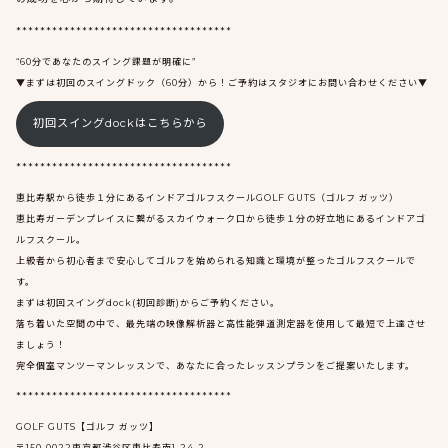
************************************
“60分であなたのスイング課題が明確に”
▼まずは初回のスイングドック（60分）から！ご予約はスタジオにお問い合わせください▼
初回スイングdockはこちらから
************************************
恵比寿駅から徒歩１分にあるインドアゴルフスクールGOLF GUTS（ゴルフ ガッツ）
恵比寿ガーデンプレイスに繋がるスカイウォーク口から徒歩１分の好立地にあるインドアゴ
ルフスクール。
上級者から初心者まで安心してゴルフを始められる知識と環境が整ったゴルフスクールで
す。
まずは初回スイングdock(初回診断)からご予約ください。
落ち着いた空間の中で、最先端の映像解析器と高性能弾道測定器を使用して最短で上達させ
ましょう！
完全個室マンツーマンレッスンで、あなたに合ったレッスンプランをご提案いたします。
************************************
GOLF GUTS【ゴルフ ガッツ】
〒150-0022東京都渋谷区恵比寿南1-24-2