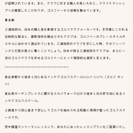
が証明されています。また、クラブに対する職人の思い入れと、クラフトマンシッ
プへの徹底したこだわりが、ゴルファーから信頼を集めています。
まとめ
三浦技研は、日本の職人技を象徴するゴルフクラブメーカーです。手作業にこだわる
伝統的な製法と、最新技術を融合させたクラブは、ゴルファーのプレースタイルや
スキルに合わせて選ばれています。三浦技研のクラブを手にした時、そのフィーリ
ングと打感の良さに驚くことでしょう。日本が誇る三浦技研のクラブは、まさに一
流のゴルフクラブを求めるゴルファーにとって理想的な選択と言えます。
************************************
恵比寿駅から徒歩１分にあるインドアゴルフスクールGOLF GUTS（ゴルフ ガッ
ツ）
恵比寿ガーデンプレイスに繋がるスカイウォーク口から徒歩１分の好立地にあるイ
ンドアゴルフスクール。
上級者から初心者まで安心してゴルフを始められる知識と環境が整ったゴルフスク
ールです。
完全個室マンツーマンレッスンで、あなたに合ったレッスンプランをご提案いたし