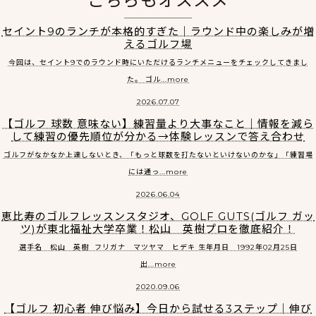
こちらもオススメ
セイント9のランチが本格的すぎた｜ラウンド中の楽しみが増
えるゴルフ場
今回は、セイント9でのラウンド時にいただけるランチメニューをチェックしてきまし
た。 ゴル...more
2026.07.07
【ゴルフ 球数 意味ない】練習量より大事なこと｜情報を減ら
して練習の優先順位が分かる→体験レッスンで答え合わせ
ゴルフがなかなか上達しないとき、「もっと球数を打たないといけないのかな」「練習場
には通っ...more
2026.06.04
恵比寿のゴルフレッスンスタジオ、GOLF GUTS(ゴルフ ガッ
ツ)が東北福祉大学卒業！松山 英樹プロを徹底紹介！
選手名 松山 英樹 フリガナ マツヤマ ヒデキ 生年月日 1992年02月25日
出...more
2020.09.06
【ゴルフ 初心者 伸び悩み】今日から試せる3ステップ｜伸び