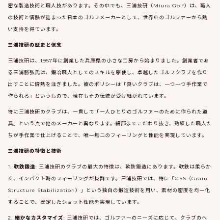
密な製造技術と職人技があります。その中でも、三浦技研（Miura Golf）は、職人
の技術と情熱が詰まった日本のゴルフメーカーとして、世界中のゴルファーから熱
い支持を得ています。
三浦技研の歴史と信念
三浦技研は、1957年に創業した兵庫県の小さな工房から始まりました。創業者であ
る三浦勝弘氏は、鍛冶職人としてのスキルを駆使し、卓越したゴルフクラブを作り
出すことに情熱を注ぎました。彼のポリシーは「良いクラブは、一つ一つ手作業で
作られる」というもので、現在もその伝統が受け継がれています。
特に三浦技研のクラブは、一貫して「一人ひとりのゴルファーのために作られた道
具」という点で他のメーカーと異なります。細部までこだわり抜き、熟練した職人た
ちが手作業で仕上げることで、唯一無二のフィーリングと性能を実現しています。
三浦技研の特徴と技術
1.
軟鉄鍛造
: 三浦技研のクラブの最大の特徴は、軟鉄鍛造にあります。軟鉄は柔らか
く、インパクト時のフィーリングが抜群です。三浦技研では、特に「GSS（Grain
Structure Stabilization）」という独自の鍛造技術を用い、素材の密度を均一化
することで、安定したショット性能を実現しています。
2.
細かなカスタマイズ
: 三浦技研では、ゴルファーのニーズに応じて、クラブのヘ