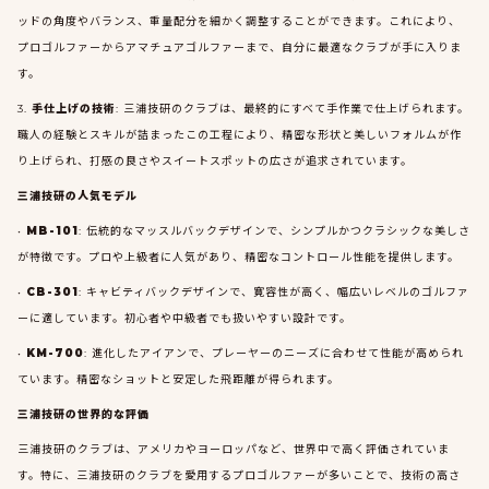
ッドの角度やバランス、重量配分を細かく調整することができます。これにより、
プロゴルファーからアマチュアゴルファーまで、自分に最適なクラブが手に入りま
す。
3.
手仕上げの技術
: 三浦技研のクラブは、最終的にすべて手作業で仕上げられます。
職人の経験とスキルが詰まったこの工程により、精密な形状と美しいフォルムが作
り上げられ、打感の良さやスイートスポットの広さが追求されています。
三浦技研の人気モデル
•
MB-101
: 伝統的なマッスルバックデザインで、シンプルかつクラシックな美しさ
が特徴です。プロや上級者に人気があり、精密なコントロール性能を提供します。
•
CB-301
: キャビティバックデザインで、寛容性が高く、幅広いレベルのゴルファ
ーに適しています。初心者や中級者でも扱いやすい設計です。
•
KM-700
: 進化したアイアンで、プレーヤーのニーズに合わせて性能が高められ
ています。精密なショットと安定した飛距離が得られます。
三浦技研の世界的な評価
三浦技研のクラブは、アメリカやヨーロッパなど、世界中で高く評価されていま
す。特に、三浦技研のクラブを愛用するプロゴルファーが多いことで、技術の高さ