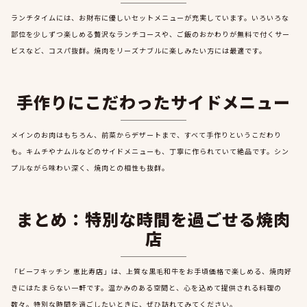
ランチタイムには、お財布に優しいセットメニューが充実しています。いろいろな
部位を少しずつ楽しめる贅沢なランチコースや、ご飯のおかわりが無料で付くサー
ビスなど、コスパ抜群。焼肉をリーズナブルに楽しみたい方には最適です。
手作りにこだわったサイドメニュー
メインのお肉はもちろん、前菜からデザートまで、すべて手作りというこだわり
も。キムチやナムルなどのサイドメニューも、丁寧に作られていて絶品です。シン
プルながら味わい深く、焼肉との相性も抜群。
まとめ：特別な時間を過ごせる焼肉
店
「ビーフキッチン 恵比寿店」は、上質な黒毛和牛をお手頃価格で楽しめる、焼肉好
きにはたまらない一軒です。温かみのある空間と、心を込めて提供される料理の
数々。特別な時間を過ごしたいときに、ぜひ訪れてみてください。