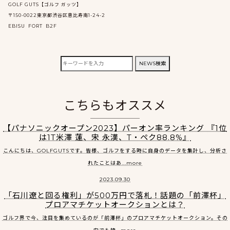
GOLF GUTS【ゴルフ ガッツ】
〒150-0022東京都渋谷区恵比寿南1-24-2
EBISU FORT B2F
検
NEWS検索
索:
こちらもオススメ
【パナソニックオープン2023】パーオン率ランキング 『1位
は1T米澤 蓮、宋 永漢、T・ペク88.8%』
こんにちは、GOLFGUTSです。皆様、ゴルフをする時に自身のデータを集計し、分析さ
れたことはあ...more
2023.09.30
「石川遼と回る権利」が500万円で落札！話題の「前澤杯」
プロアマチケットオークションとは？
ゴルフ界で今、注目を集めているのが「前澤杯」のプロアマチケットオークション。その