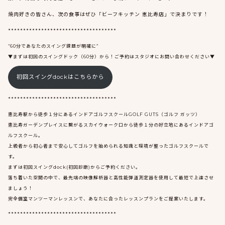
焼肉好きの皆さん、次の食事はぜひ「ビーフキッチン 恵比寿店」で決まりです！
************************************
“60分であなたのスイング課題が明確に”
▼まずは初回のスイングドック（60分）から！ご予約はスタジオにお問い合わせください▼
初回スイングdockはこちらから
************************************
恵比寿駅から徒歩１分にあるインドアゴルフスクールGOLF GUTS（ゴルフ ガッツ）
恵比寿ガーデンプレイスに繋がるスカイウォーク口から徒歩１分の好立地にあるインドアゴ
ルフスクール。
上級者から初心者まで安心してゴルフを始められる知識と環境が整ったゴルフスクールで
す。
まずは初回スイングdock(初回診断)からご予約ください。
落ち着いた空間の中で、最先端の映像解析器と高性能弾道測定器を使用して最短で上達させ
ましょう！
完全個室マンツーマンレッスンで、あなたに合ったレッスンプランをご提案いたします。
************************************