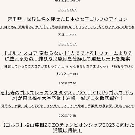
中でも特...more
2025.03.07
宮里藍：世界に名を馳せた日本の女子ゴルフのアイコン
1. はじめに 宮里藍は、女子ゴルフ界の国際的なアイコンとして、多くのファンに支持され
てき...more
2025.04.24
【ゴルフ スコア 変わらない｜1人でできる】フォームより先
に整えるもの｜伸びない原因を分解して最短ルートを提案
「練習しているのにスコアが変わらない…」そんな悩みはありませんか？ 「練習場ではそ
れなり...more
2026.07.16
恵比寿のゴルフレッスンスタジオ、GOLF GUTS(ゴルフ ガッ
ツ)が東北福祉大学卒業！岩崎 誠プロを徹底紹介！
選手名 岩崎 誠 フリガナ イワサキ マコト 出身地 千葉県 出身大学 東北...more
2020.10.18
【ゴルフ】松山英樹ZOZOチャンピオンシップ2023に向けた
活躍に期待！