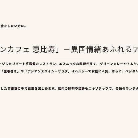
子会をしたい方に。
スーンカフェ 恵比寿」－異国情緒あふれる
ージしたリゾート感満載のレストラン。エスニックな料理が多く、グリーンカレーやトムヤ
の「生春巻き」や「アジアンスパイシーサラダ」はヘルシーで女性に人気。さらに、ベジタ
スした雰囲気の中で食事を楽しめます。店内の照明や装飾もエキゾチックで、普段のランチ
富