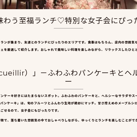
味わう至福ランチ♡特別な女子会にぴっ
トランが集まり、友達とのランチにぴったりのエリアです。食事はもちろん、店内の雰囲気
フェを厳選して紹介します。おしゃれで美味しい料理を楽しみながら、リラックスしたひと
ccueillir）」－ふわふわパンケーキ
ー
パンケーキ好きにはたまらないスポット。ふわふわのパンケーキと、ヘルシーなサラダやス
ツパンケーキ」は、旬のフルーツとふんわり生地が絶妙にマッチ。甘さ控えめのメープルシ
過ごせるので、女子会にもぴったりです。
特徴で、落ち着いた雰囲気の中でおしゃべりしながら、ゆっくりとランチを楽しむことがで