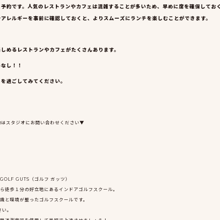
と予約です。人気のレストランやカフェは混雑することが多いため、早めに席を確保してお
やアレルギーを事前に確認しておくと、よりスムーズにランチを楽しむことができます。
楽しめるレストランやカフェがたくさんあります。
いなし！！
きを過ごしてみてください。
約はスタジオにお問い合わせください▼
LF GUTS（ゴルフ ガッツ）
ら徒歩１分の好立地にあるインドアゴルフスクール。
識と環境が整ったゴルフスクールです。
さい。