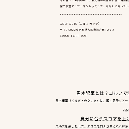
落ち着いた空間の中で、最先端の映像解析器と高性能
完全個室マンツーマンレッスンで、あなたに合ったレ
************************************
GOLF GUTS【ゴルフ ガッツ】
〒150-0022東京都渋谷区恵比寿南1-24-2
EBISU FORT B2F
黒木紀至とは？ゴルフで
黒木紀至（くろぎ・のりゆき）は、国内男子ツアー（J
202
自分に合うスコアを上
ゴルフを楽しむ上で、スコアを向上させることは多く