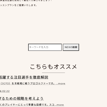
弾道測定器を使用して最短で上達させましょう！
ッスンプランをご提案いたします。
検
NEWS検索
索:
こちらもオススメ
活躍する注目選手を徹底解説
GTO）を主戦場に戦うプロゴルファーです。...more
6.02.22
げるための戦略を考えよう
のプレイヤーにとって重要な目標です。スコ...more