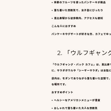
• 季節のフルーツを使ったパンケーキが絶品
• 落ち着いた雰囲気で、女子会にぴったり
• 恵比寿駅から徒歩圏内、アクセスも便利
こんな人におすすめ
パンケーキやデザートが好きな方、カフェでゆ
2. 「ウルフギャ
「ウルフギャング・パック カフェ」は、恵比寿
に、サラダボウルや「シーザーサラダ」は女性
店内は、モダンでありながら落ち着いた空間で
な場所です。
おすすめポイント
• ヘルシーなアメリカンメニューが豊富
• おしゃれで落ち着いた大人な雰囲気