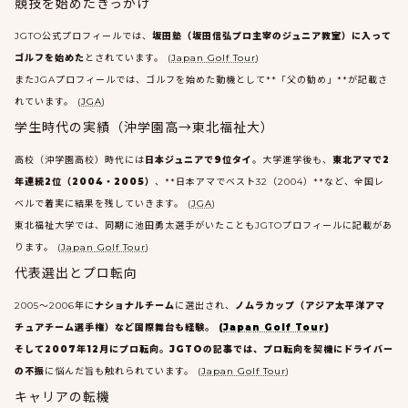
競技を始めたきっかけ
JGTO公式プロフィールでは、
坂田塾（坂田信弘プロ主宰のジュニア教室）に入って
ゴルフを始めた
とされています。 (
Japan Golf Tour
)
またJGAプロフィールでは、ゴルフを始めた動機として**「父の勧め」**が記載さ
れています。 (
JGA
)
学生時代の実績（沖学園高→東北福祉大）
高校（沖学園高校）時代には
日本ジュニアで9位タイ
。大学進学後も、
東北アマで2
年連続2位（2004・2005）
、**日本アマでベスト32（2004）**など、全国レ
ベルで着実に結果を残していきます。 (
JGA
)
東北福祉大学では、同期に池田勇太選手がいたこともJGTOプロフィールに記載があ
ります。 (
Japan Golf Tour
)
代表選出とプロ転向
2005～2006年に
ナショナルチーム
に選出され、
ノムラカップ（アジア太平洋アマ
チュアチーム選手権）など国際舞台も経験。 (
Japan Golf Tour
)
そして2007年12月にプロ転向。JGTOの記事では、プロ転向を契機にドライバー
の不振
に悩んだ旨も触れられています。 (
Japan Golf Tour
)
キャリアの転機