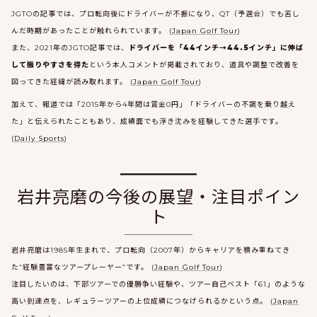
JGTOの記事では、プロ転向後にドライバーが不振になり、QT（予選会）でも苦し
んだ時期があったことが触れられています。 (
Japan Golf Tour
)
また、2021年のJGTO記事では、
ドライバーを「44インチ→44.5インチ」に伸ば
して振りやすさを得た
という本人コメントが掲載されており、道具や調整で改善を
図ってきた経緯が読み取れます。 (
Japan Golf Tour
)
加えて、報道では「2015年から4年間は賞金0円」「ドライバーの不調を乗り越え
た」と伝えられたこともあり、成績面でも浮き沈みを経験してきた選手です。
(
Daily Sports
)
岩井亮磨の今後の展望・注目ポイン
ト
岩井亮磨は1985年生まれで、プロ転向（2007年）からキャリアを積み重ねてき
た“経験豊富なツアープレーヤー”です。 (
Japan Golf Tour
)
注目したいのは、下部ツアーでの優勝争い経験や、ツアー自己ベスト「61」のような
高い到達点を、レギュラーツアーの上位成績につなげられるかという点。 (
Japan