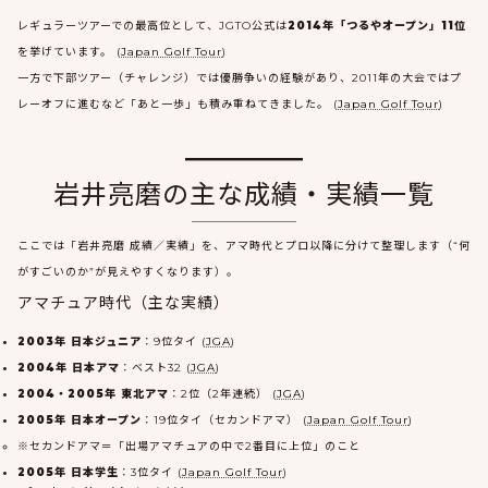
レギュラーツアーでの最高位として、JGTO公式は
2014年「つるやオープン」11位
を挙げています。 (
Japan Golf Tour
)
一方で下部ツアー（チャレンジ）では優勝争いの経験があり、2011年の大会ではプ
レーオフに進むなど「あと一歩」も積み重ねてきました。 (
Japan Golf Tour
)
岩井亮磨の主な成績・実績一覧
ここでは「岩井亮磨 成績／実績」を、アマ時代とプロ以降に分けて整理します（“何
がすごいのか”が見えやすくなります）。
アマチュア時代（主な実績）
2003年 日本ジュニア
：9位タイ (
JGA
)
2004年 日本アマ
：ベスト32 (
JGA
)
2004・2005年 東北アマ
：2位（2年連続） (
JGA
)
2005年 日本オープン
：19位タイ（セカンドアマ） (
Japan Golf Tour
)
※セカンドアマ＝「出場アマチュアの中で2番目に上位」のこと
2005年 日本学生
：3位タイ (
Japan Golf Tour
)