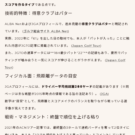
スコアを作るタイプ
である点です。
技術的特徴：得意クラブはパター
ALBA NetおよびJGAプロフィールで、岩井亮磨の
得意クラブはパター
と明記され
ています。 (
ゴルフ総合サイト ALBA Net
)
実際、2022年に「61」を出した日の取材でも、本人が「パットが入った」ことに触
れた内容がJGTO記事に掲載されています。 (
Japan Golf Tour
)
また、JGTOの通算データには**18H最少パット“22”**の記録もあり、要所でパッ
ティングが噛み合うと一気にスコアが伸びることがうかがえます。 (
Japan Golf
Tour
)
フィジカル面：飛距離データの目安
JGAプロフィールには、
ドライバー平均飛距離280ヤード
の記載があります（※同
ページは主な戦歴が2015年時点の情報である旨の注記あり）。 (
JGA
)
数字は“目安”として、飛距離とスコアメイクのバランスを取りながら戦っている選
手像が見えてきます。
戦術・マネジメント：終盤で順位を上げる粘り
2021年のACNツアー記事では、最終盤の3ホールで連続バーディを奪って2位タイに
食い込み、本人も「1つでも順位を上げようと思っていた」とコメントしています。