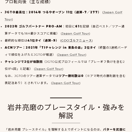
プロ転向後（主な成績）
JGTO最高位：2014年 つるやオープン 11位（通算-7／277）
(
Japan Golf
Tour
)
2022年 ゴルフパートナー PRO-AM
：初日に
61
を記録（自己ベスト／ツアー通
算データでも18H最少スコアに掲載） (
Japan Golf Tour
)
最終的な順位は
41位タイ（通算-9）
(
GDOゴルフニュース
)
ACNツアー：2021年「TIチャレンジ in 東条の森」2位タイ
（終盤の3連続バーデ
ィで順位を上げたとJGTOが報道） (
Japan Golf Tour
)
チャレンジで2位が複数回
（JGTO公式プロフィールでは「プレーオフ負けを含む2
位が4回」と記載） (
Japan Golf Tour
)
なお、JGTOのツアー通算データでは
ツアー勝利数は0
（※アマ時代の勝利数を含む
表記注あり）とされています。 (
Japan Golf Tour
)
岩井亮磨のプレースタイル・強みを
解説
「岩井亮磨 プレースタイル」を理解する上でポイントになるのは、
パターを武器に