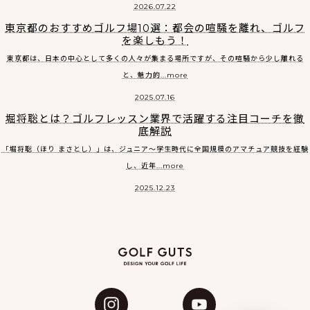
2026.07.22
東京都のおすすめゴルフ場10選：都会の喧騒を離れ、ゴルフ
を楽しもう！
東京都は、日本の中心として多くの人々が集まる場所ですが、その喧騒から少し離れる
と、魅力的...more
2025.07.16
堀将聡とは？ゴルフレッスン業界で活躍する注目コーチを徹
底解説
「堀将聡（ほり まさとし）」は、ジュニア〜学生時代に全国規模のアマチュア競技を経験
し、近年...more
2025.12.23