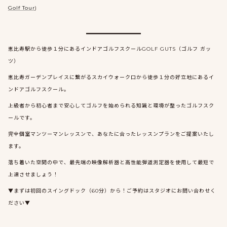
Golf Tour
)
恵比寿駅から徒歩１分にあるインドアゴルフスクールGOLF GUTS（ゴルフ ガッ
ツ）
恵比寿ガーデンプレイスに繋がるスカイウォーク口から徒歩１分の好立地にあるイ
ンドアゴルフスクール。
上級者から初心者まで安心してゴルフを始められる知識と環境が整ったゴルフスク
ールです。
完全個室マンツーマンレッスンで、あなたに合ったレッスンプランをご提案いたし
ます。
落ち着いた空間の中で、最先端の映像解析器と高性能弾道測定器を使用して最短で
上達させましょう！
▼まずは初回のスイングドック（60分）から！ご予約はスタジオにお問い合わせく
ださい▼