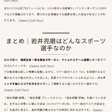
Golf Tour
)
またJGTO公式プロフィールには、2025年の上位成績としてミズノオープン22位タ
イなどが掲載されており、限られた出場機会でも結果を残した試合があることがわ
かります。 (
Japan Golf Tour
)
まとめ｜岩井亮磨はどんなスポーツ
選手なのか
岩井亮磨は、
福岡出身
で
東北福祉大学
へ進み、
ナショナルチーム経験
も持つ男子プ
ロゴルファーです。 (
Japan Golf Tour
)
プロ転向後は苦しい時期も経験しながら、ツアー自己ベスト「61」を記録するなど
確かなスコア能力を示してきました。得意クラブがパターとされるように、
パッテ
ィングを軸にスコアを作るタイプ
として理解すると追いかけやすい選手です。
(
Japan Golf Tour
)
「岩井亮磨 成績」「岩井亮磨 プレースタイル」「岩井亮磨 評価」を調べている方
は、まずは上位争いに絡んだ試合（ACNツアーの2位、ツアー自己ベストの試合な
ど）を起点に見ると、岩井亮磨の魅力がより立体的に伝わるはずです。 (
Japan