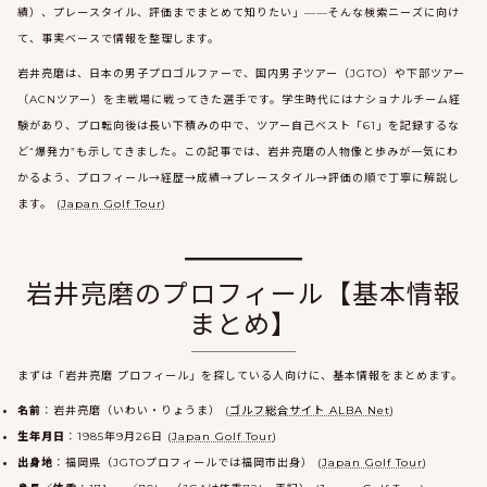
績）、プレースタイル、評価までまとめて知りたい」——そんな検索ニーズに向け
て、事実ベースで情報を整理します。
岩井亮磨は、日本の男子プロゴルファーで、国内男子ツアー（JGTO）や下部ツアー
（ACNツアー）を主戦場に戦ってきた選手です。学生時代にはナショナルチーム経
験があり、プロ転向後は長い下積みの中で、ツアー自己ベスト「61」を記録するな
ど“爆発力”も示してきました。この記事では、岩井亮磨の人物像と歩みが一気にわ
かるよう、プロフィール→経歴→成績→プレースタイル→評価の順で丁寧に解説し
ます。 (
Japan Golf Tour
)
岩井亮磨のプロフィール【基本情報
まとめ】
まずは「岩井亮磨 プロフィール」を探している人向けに、基本情報をまとめます。
名前
：岩井亮磨（いわい・りょうま） (
ゴルフ総合サイト ALBA Net
)
生年月日
：1985年9月26日 (
Japan Golf Tour
)
出身地
：福岡県（JGTOプロフィールでは福岡市出身） (
Japan Golf Tour
)