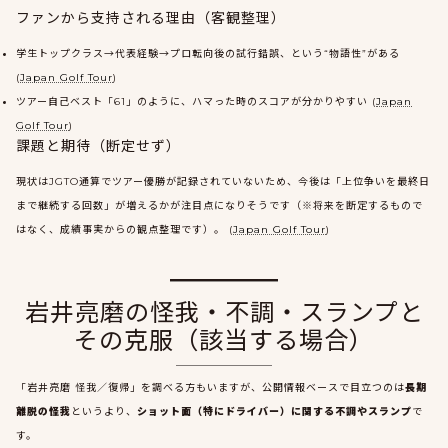
ファンから支持される理由（客観整理）
学生トップクラス→代表経験→プロ転向後の試行錯誤、という“物語性”がある
(
Japan Golf Tour
)
ツアー自己ベスト「61」のように、ハマった時のスコアが分かりやすい (
Japan
Golf Tour
)
課題と期待（断定せず）
現状はJGTO通算でツアー優勝が記録されていないため、今後は「上位争いを最終日
まで継続する回数」が増えるかが注目点になりそうです（※将来を断定するもので
はなく、成績事実からの観点整理です）。 (
Japan Golf Tour
)
岩井亮磨の怪我・不調・スランプと
その克服（該当する場合）
「岩井亮磨 怪我／復帰」を調べる方もいますが、公開情報ベースで目立つのは
長期
離脱の怪我
というより、
ショット面（特にドライバー）に関する不調やスランプ
で
す。