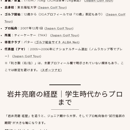
身長／体重
：171cm／70kg（JGAは体重72kg表記） (
Japan Golf Tour
)
出身校
：東北福祉大学 (
Japan Golf Tour
)
ゴルフ開始
：12歳から（JGAプロフィールでは「10歳」表記もあり） (
Japan Golf
Tour
)
プロ転向
：2007年12月1日 (
Japan Golf Tour
)
所属
：ティーケーケー（TKK） (
Japan Golf Tour
)
得意クラブ
：パター (
ゴルフ総合サイト ALBA Net
)
代表歴（アマ）
：2005～2006年にナショナルチーム選出（ノムラカップ等でプレ
ー） (
Japan Golf Tour
)
※「利き腕（右/左）」は、主要プロフィール欄で明示されていない媒体もあり、こ
こでは断定を避けます。 (
スポーツナビ
)
岩井亮磨の経歴｜学生時代からプロ
まで
「岩井亮磨 経歴」を追うと、ジュニア期から大学、そしてプロ転向後の“試行錯誤の
期間”が大きな軸になります。