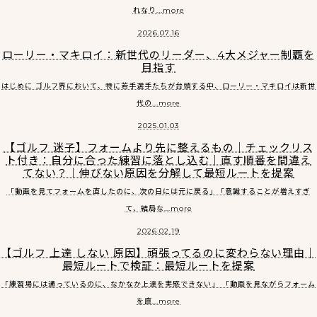
れなり...more
2026.07.16
ローリー・マキロイ：新世代のリーダー、4大メジャー制覇を
目指す
はじめに ゴルフ界において、特に若手選手たちが台頭する中、ローリー・マキロイは新世
代の...more
2025.01.03
【ゴルフ 迷子】フォームより先に整えるもの｜チェックリス
ト付き：自分に合った練習に落とし込む｜直す順番を間違え
てない？｜伸びない原因を分解して最短ルートを提案
「動画を見てフォームを直したのに、次の日には元に戻る」「意識することが増えすぎ
て、結局な...more
2026.02.19
【ゴルフ 上達 しない 原因】頑張ってるのに変わらない理由｜
最短ルートで検証：最短ルートを提案
「練習場には通っているのに、なかなか上達を実感できない」 「動画を見ながらフォーム
を直...more