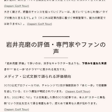
(
Japan Golf Tour
)
大きく崩さず、終盤のチャンスを拾っていくプレーは、見ていて“じわじわ強い”タイ
プの魅力と言えるでしょう（※これは記事内容に基づく特徴整理で、能力の断定で
はありません）。 (
Japan Golf Tour
)
岩井亮磨の評価・専門家やファンの
声
「岩井亮磨 評価」で多いのは、派手なキャラクター性よりも、
下積みを重ねた実直
さ
や**“あと一歩”のドラマ**に惹かれる見方です。
メディア・公式文脈で語られる評価傾向
JGTO公式プロフィールでは、チャレンジで2位が複数回あり「あと一歩」で初優勝
を逃している、という趣旨が明記されています。 (
Japan Golf Tour
)
また、2022年に「61」で上位発進した際のJGTO記事では、本人が“スターと無名
側”という対比を交えて語る場面もあり、控えめで誠実な人柄が伝わります。
(
Japan Golf Tour
)