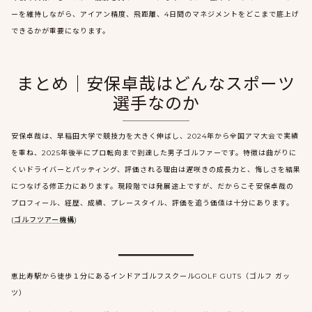
ーを維持しながら、アイアン精度、飛距離、4日間のマネジメントをどこまで底上げ
できるかが重要になります。
まとめ｜安保卓哉はどんなスポーツ
選手なのか
安保卓哉は、早稲田大学で競技力を大きく伸ばし、2024年から全国アマ大会で実績
を重ね、2025年後半にプロ転向まで到達した男子ゴルファーです。特徴は曲がりに
くいドライバーとパッティング、評価される理由は遅咲きの成長力と、悔しさを結果
につなげる修正力にあります。現段階では発展途上ですが、だからこそ安保卓哉の
プロフィール、経歴、成績、プレースタイル、評価を追う価値は十分にあります。
(
ゴルフツアー機構
)
恵比寿駅から徒歩１分にあるインドアゴルフスクールGOLF GUTS（ゴルフ ガッ
ツ）