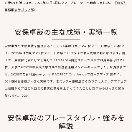
の後QTを勝ち抜き、2025年12月8日にツアープレーヤーへ転向しました。(
〖公式〗
早稲田大学ゴルフ部
)
安保卓哉の主な成績・実績一覧
安保卓哉の主な実績を整理すると、2024年は日本アマ41位タイ、日本学生26位タ
イ、2025年は関東アマ7位タイ、日本学生25位タイが個人成績の軸になります。加
えて、東京都代表として出場したSAGA2024国民スポーツ大会では成年男子団体2
位、大学では2025年全国大学ゴルフ対抗戦優勝メンバーの一人でした。対外試合で
は、2025年の石川遼everyone PROJECT Challengeでローアマ・21位タイ、
JCM第6戦優勝が大きな実績です。まだツアー優勝歴こそありませんが、アマチュア
上位層からプロの入口まで着実に階段を上がってきたことは数字からはっきり読み
取れます。(
JGA
)
安保卓哉のプレースタイル・強みを
解説