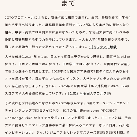
まで
JGTOプロフィールによると、安保卓哉は福岡で生まれ、金沢、鳥取を経て小学校4
年から東京へ移りました。早稲田実業中等部でゴルフ部に入り本格的に競技へ取り
組み、中学・高校では全国大会に届かなかったものの、早稲田大学で高いレベルの
仲間と切磋琢磨する中で力を伸ばしていきます。本人も大学4年間を振り返る中で、
悔しさを原動力に競技力を高めてきたと語っています。(
ゴルフツアー機構
)
大きな転機は2024年でした。日本アマ東日本予選を6位で通過し、関東学生では18
位タイ、日本アマ本戦では41位タイ、日本学生では26位タイと、全国舞台で安定し
て戦える選手へと前進します。2025年には関東アマ決勝で7位タイに入り再び日本
アマ出場権を獲得。日本学生でも25位タイに入り、大学トップクラスの大会で連続
して存在感を示しました。さらに、2025年の全国大学ゴルフ対抗戦では69、68の
スコアで早大の優勝に貢献しています。(
〖公式〗早稲田大学ゴルフ部
)
その流れをプロ挑戦へつなげたのが2025年後半です。9月のケーダッシュセカンド
チャレンジカップで50位タイに入り、10月の石川遼everyone PROJECT
Challengeでは21位タイで自身初のローアマを獲得しました。ローアマとは、その
大会に出場したアマチュア選手の中で最上位に入ることです。さらに同月、石川遼
インビテーショナル ジャパンジュニア＆カレッジマスターズ第6戦を69で制覇。そ