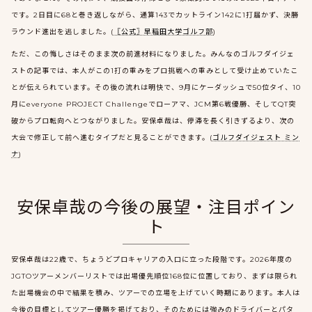
です。2日目に68と巻き返しながら、通算143でカットライン142に1打届かず、決勝
ラウンド進出を逃しました。(
〖公式〗早稲田大学ゴルフ部
)
ただ、この悔しさはそのまま次の前進材料になりました。みんなのゴルフダイジェ
ストの記事では、本人がこの1打の重みをプロ挑戦への重みとして受け止めていたこ
とが伝えられています。その後の流れは明快で、9月にケーダッシュで50位タイ、10
月にeveryone PROJECT Challengeでローアマ、JCM第6戦優勝、そしてQT突
破からプロ転向へとつながりました。安保卓哉は、停滞を長く引きずるより、次の
大会で修正して前へ進むタイプだと見ることができます。(
ゴルフダイジェスト ミン
ナ
)
安保卓哉の今後の展望・注目ポイン
ト
安保卓哉は22歳で、ちょうどプロキャリアの入口に立った段階です。2026年度の
JGTOツアーメンバーリストでは出場優先順位168位に位置しており、まずは限られ
た出場機会の中で結果を積み、ツアーでの立場を上げていく時期にあります。本人は
今後の目標としてツアー優勝を掲げており、そのためには強みのドライバーとパタ