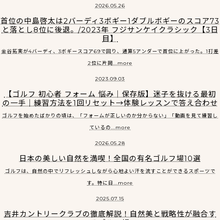
2026.05.26
首位の中島啓太は2バーディ3ボギー1ダブルボギーのスコア73
と落とし8位に後退。/2023年 フジサンケイクラシック【3日
目】
金谷拓実が4バーディ、3ボギースコア69で回り、通算5アンダーで首位に上がった。1打差
2位に片岡...more
2023.09.03
【ゴルフ 初心者 フォーム 悩み｜保存版】迷子を抜ける最初
の一手｜練習方法を1回リセット→体験レッスンで答え合わせ
ゴルフを始めたばかりの頃は、「フォームが正しいのか分からない」「動画を見て練習し
ているの...more
2026.05.28
日本の美しい自然を満喫！全国の有名ゴルフ場10選
ゴルフは、自然の中でリフレッシュしながら心地よい汗を流すことができるスポーツで
す。特に日...more
2025.07.15
吉井カントリークラブの徹底解説！自然美と戦略性が融合す