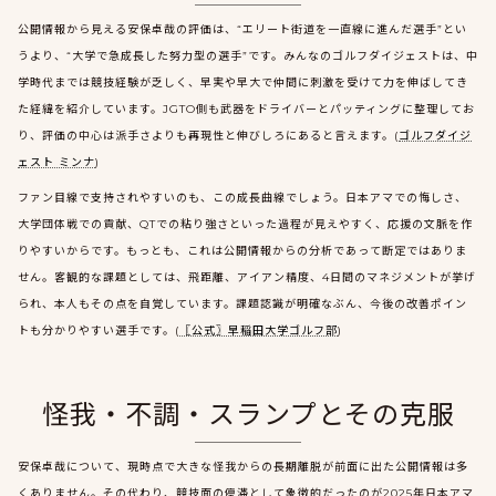
公開情報から見える安保卓哉の評価は、“エリート街道を一直線に進んだ選手”とい
うより、“大学で急成長した努力型の選手”です。みんなのゴルフダイジェストは、中
学時代までは競技経験が乏しく、早実や早大で仲間に刺激を受けて力を伸ばしてき
た経緯を紹介しています。JGTO側も武器をドライバーとパッティングに整理してお
り、評価の中心は派手さよりも再現性と伸びしろにあると言えます。(
ゴルフダイジ
ェスト ミンナ
)
ファン目線で支持されやすいのも、この成長曲線でしょう。日本アマでの悔しさ、
大学団体戦での貢献、QTでの粘り強さといった過程が見えやすく、応援の文脈を作
りやすいからです。もっとも、これは公開情報からの分析であって断定ではありま
せん。客観的な課題としては、飛距離、アイアン精度、4日間のマネジメントが挙げ
られ、本人もその点を自覚しています。課題認識が明確なぶん、今後の改善ポイン
トも分かりやすい選手です。(
〖公式〗早稲田大学ゴルフ部
)
怪我・不調・スランプとその克服
安保卓哉について、現時点で大きな怪我からの長期離脱が前面に出た公開情報は多
くありません。その代わり、競技面の停滞として象徴的だったのが2025年日本アマ