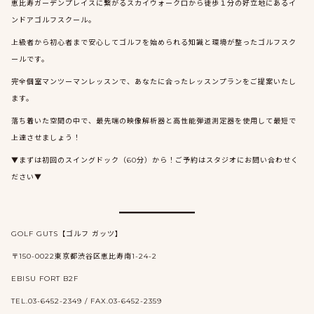
恵比寿ガーデンプレイスに繋がるスカイウォーク口から徒歩１分の好立地にあるイ
ンドアゴルフスクール。
上級者から初心者まで安心してゴルフを始められる知識と環境が整ったゴルフスク
ールです。
完全個室マンツーマンレッスンで、あなたに合ったレッスンプランをご提案いたし
ます。
落ち着いた空間の中で、最先端の映像解析器と高性能弾道測定器を使用して最短で
上達させましょう！
▼まずは初回のスイングドック（60分）から！ご予約はスタジオにお問い合わせく
ださい▼
GOLF GUTS【ゴルフ ガッツ】
〒150-0022東京都渋谷区恵比寿南1-24-2
EBISU FORT B2F
TEL.03-6452-2349 / FAX.03-6452-2359