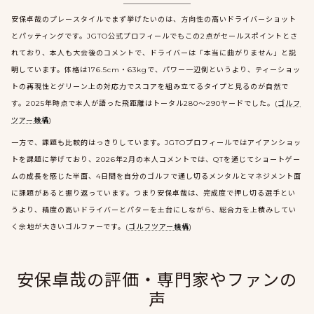
安保卓哉のプレースタイルでまず挙げたいのは、方向性の高いドライバーショット
とパッティングです。JGTO公式プロフィールでもこの2点がセールスポイントとさ
れており、本人も大会後のコメントで、ドライバーは「本当に曲がりません」と説
明しています。体格は176.5cm・63kgで、パワー一辺倒というより、ティーショッ
トの再現性とグリーン上の対応力でスコアを組み立てるタイプと見るのが自然で
す。2025年時点で本人が語った飛距離はトータル280～290ヤードでした。(
ゴルフ
ツアー機構
)
一方で、課題も比較的はっきりしています。JGTOプロフィールではアイアンショッ
トを課題に挙げており、2026年2月の本人コメントでは、QTを通じてショートゲー
ムの成長を感じた半面、4日間を自分のゴルフで通し切るメンタルとマネジメント面
に課題があると振り返っています。つまり安保卓哉は、完成度で押し切る選手とい
うより、精度の高いドライバーとパターを土台にしながら、総合力を上積みしてい
く余地が大きいゴルファーです。(
ゴルフツアー機構
)
安保卓哉の評価・専門家やファンの
声