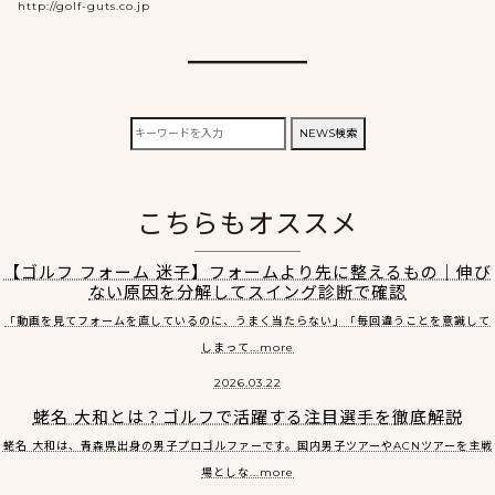
http://golf-guts.co.jp
検
NEWS検索
索:
こちらもオススメ
【ゴルフ フォーム 迷子】フォームより先に整えるもの｜伸び
ない原因を分解してスイング診断で確認
「動画を見てフォームを直しているのに、うまく当たらない」「毎回違うことを意識して
しまって...more
2026.03.22
蛯名 大和とは？ゴルフで活躍する注目選手を徹底解説
蛯名 大和は、青森県出身の男子プロゴルファーです。国内男子ツアーやACNツアーを主戦
場としな...more