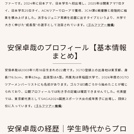
ファーです。2024年に日本アマ、日本学生へ初出場し、2025年は関東アマ7位タ
イ、日本学生25位タイ、ACNツアーでローアマ獲得、JCM第6戦優勝と段階的に結
果を積み上げました。派手なジュニア実績を前面に出すタイプというより、大学で
大きく伸びた“成長型”の選手として注目されています。(
ゴルフツアー機構
)
安保卓哉のプロフィール【基本情報
まとめ】
安保卓哉は2003年11月18日生まれの22歳です。JGTO登録上の出身地は東京都、身
長176.5cm、体重63kg、血液型はA型。所属先は早稲田大学で、2026年度のJGTO
ツアーメンバーリストにも名前があります。ゴルフは3歳ごろから始めたことが報じ
られており、公開プロフィールでは利き手の記載は確認できませんでした。代表歴
では、東京都代表としてSAGA2024国民スポーツ大会の成年男子に出場し、団体2
位に入っています。(
ゴルフツアー機構
)
安保卓哉の経歴｜学生時代からプロ