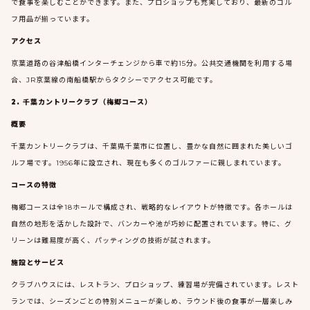
で食事を楽しむことができます。また、プロショップも充実しており、最新のゴル
フ用品が揃っています。
アクセス
京葉道路の谷津船橋インターチェンジから車で約15分。公共交通機関を利用する場
合、JR京葉線の南船橋駅からタクシーでアクセス可能です。
2. 千葉カントリークラブ（梅郷コース）
概要
千葉カントリークラブは、千葉県千葉市に位置し、豊かな自然に囲まれた美しいゴ
ルフ場です。1956年に設立され、現在も多くのゴルファーに親しまれています。
コースの特徴
梅郷コースは全18ホールで構成され、戦略的なレイアウトが特徴です。各ホールは
自然の地形を活かした設計で、バンカーや池が巧妙に配置されています。特に、グ
リーンは難易度が高く、パッティングの技術が試されます。
施設とサービス
クラブハウスには、レストラン、プロショップ、練習場が完備されています。レスト
ランでは、シーズンごとの特別メニューが楽しめ、ラウンド後の食事が一層楽しみ