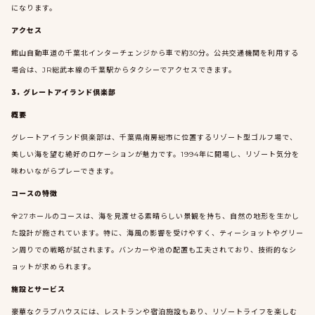
になります。
アクセス
館山自動車道の千葉北インターチェンジから車で約30分。公共交通機関を利用する
場合は、JR総武本線の千葉駅からタクシーでアクセスできます。
3. グレートアイランド倶楽部
概要
グレートアイランド倶楽部は、千葉県南房総市に位置するリゾート型ゴルフ場で、
美しい海を望む絶好のロケーションが魅力です。1994年に開場し、リゾート気分を
味わいながらプレーできます。
コースの特徴
全27ホールのコースは、海を見渡せる素晴らしい景観を持ち、自然の地形を生かし
た設計が施されています。特に、海風の影響を受けやすく、ティーショットやグリー
ン周りでの戦略が試されます。バンカーや池の配置も工夫されており、技術的なシ
ョットが求められます。
施設とサービス
豪華なクラブハウスには、レストランや宿泊施設もあり、リゾートライフを楽しむ