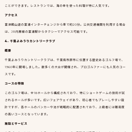
ことができます。レストランでは、海の幸を使った料理が特に人気です。
アクセス
富津館山道の富浦インターチェンジから車で約20分。公共交通機関を利用する場合
は、JR内房線の富浦駅からタクシーでアクセス可能です。
4. 千葉よみうりカントリークラブ
概要
千葉よみうりカントリークラブは、千葉県市原市に位置する歴史あるゴルフ場で、
1960年に開場しました。数多くの大会が開催され、プロゴルファーにも人気のコー
スです。
コースの特徴
このゴルフ場は、全18ホールから構成されており、特にショートゲームの技術が試
されるホールが多いです。広いフェアウェイがあり、初心者でもプレーしやすい設
計ですが、各ホールのバンカーや池が戦略的に配置されており、上級者には難易度
の高いコースとなっています。
施設とサービス