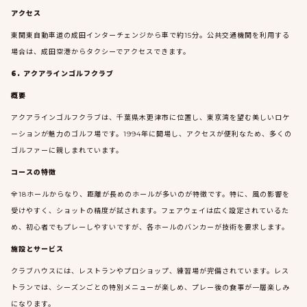
アクセス
東関東自動車道の成田インターチェンジから車で約15分。公共交通機関を利用する
場合は、成田空港からタクシーでアクセスできます。
6. アクアラインゴルフクラブ
概要
アクアラインゴルフクラブは、千葉県木更津市に位置し、東京湾を望む美しいロケ
ーションが魅力のゴルフ場です。1994年に開場し、アクセスが便利なため、多くの
ゴルファーに親しまれています。
コースの特徴
全18ホールからなり、距離が長めのホールが多いのが特徴です。特に、風の影響を
受けやすく、ショットの精度が試されます。フェアウェイは広く設定されているた
め、初心者でもプレーしやすいですが、各ホールのバンカーが技術を要求します。
施設とサービス
クラブハウスには、レストランやプロショップ、練習場が完備されています。レス
トランでは、シーズンごとの特別メニューが楽しめ、プレー後の食事が一層楽しみ
になります。