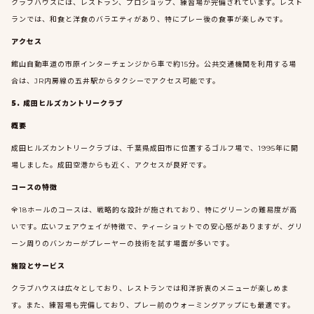
クラブハウスには、レストラン、プロショップ、練習場が完備されています。レスト
ランでは、和食と洋食のバラエティがあり、特にプレー後の食事が楽しみです。
アクセス
館山自動車道の市原インターチェンジから車で約15分。公共交通機関を利用する場
合は、JR内房線の五井駅からタクシーでアクセス可能です。
5. 成田ヒルズカントリークラブ
概要
成田ヒルズカントリークラブは、千葉県成田市に位置するゴルフ場で、1995年に開
場しました。成田空港からも近く、アクセスが良好です。
コースの特徴
全18ホールのコースは、戦略的な設計が施されており、特にグリーンの難易度が高
いです。広いフェアウェイが特徴で、ティーショットでの安心感がありますが、グリ
ーン周りのバンカーがプレーヤーの技術を試す場面が多いです。
施設とサービス
クラブハウスは広々としており、レストランでは和洋折衷のメニューが楽しめま
す。また、練習場も完備しており、プレー前のウォーミングアップにも最適です。