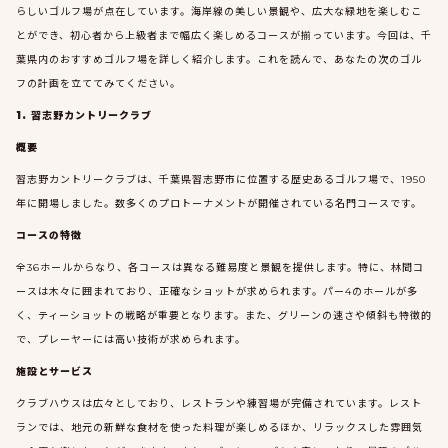
らしいゴルフ場が点在しています。海岸線の美しい景観や、広大な緑地を楽しむこ
とができ、初心者から上級者まで幅広く楽しめるコースが揃っています。今回は、千
葉県内のおすすめゴルフ場を詳しく紹介します。これを読んで、あなたの次のゴル
フの計画を立ててみてください。
1. 習志野カントリークラブ
概要
習志野カントリークラブは、千葉県習志野市に位置する歴史あるゴルフ場で、1950
年に開場しました。数多くのプロトーナメントが開催されている名門コースです。
コースの特徴
全36ホールからなり、各コースは異なる難易度と景観を提供します。特に、林間コ
ースは木々に囲まれており、正確なショットが求められます。パー4のホールが多
く、ティーショットの戦略が重要となります。また、グリーンの速さや傾斜も特徴的
で、プレーヤーには高い技術が求められます。
施設とサービス
クラブハウスは広々としており、レストランや練習場が完備されています。レスト
ランでは、地元の新鮮な食材を使った料理が楽しめるほか、リラックスした雰囲気