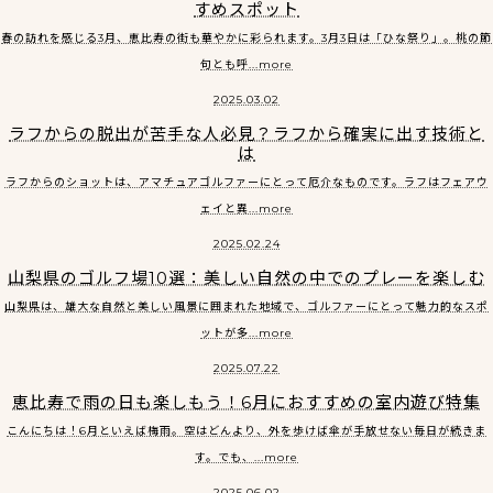
すめスポット
春の訪れを感じる3月、恵比寿の街も華やかに彩られます。3月3日は「ひな祭り」。桃の節
句とも呼...more
2025.03.02
ラフからの脱出が苦手な人必見？ラフから確実に出す技術と
は
ラフからのショットは、アマチュアゴルファーにとって厄介なものです。ラフはフェアウ
ェイと異...more
2025.02.24
山梨県のゴルフ場10選：美しい自然の中でのプレーを楽しむ
山梨県は、雄大な自然と美しい風景に囲まれた地域で、ゴルファーにとって魅力的なスポ
ットが多...more
2025.07.22
恵比寿で雨の日も楽しもう！6月におすすめの室内遊び特集
こんにちは！6月といえば梅雨。空はどんより、外を歩けば傘が手放せない毎日が続きま
す。でも、...more
2025.06.02