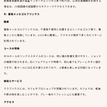
東関東自動車道の富里インターチェンジから車で約10分。公共交通機関を利用する
場合は、JR成田線の成田駅からタクシーでアクセスできます。
9. 幕張メッセゴルフリンクス
概要
幕張メッセゴルフリンクスは、千葉県千葉市に位置するユニークなゴルフ場で、幕
張メッセに隣接しています。2002年に開場し、アクセスが良好で多くのビジターに
利用されています。
コースの特徴
全18ホールのリンクススタイルのコースは、特に風の影響を受けやすく、ショット
の精度が試されます。広いフェアウェイが特徴で、初心者でもプレーしやすい設計
ですが、各ホールには工夫が凝らされており、上級者も楽しめる内容になっていま
す。
施設とサービス
クラブハウスには、カフェやプロショップが完備されています。カフェでは、軽食
や飲み物を楽しむことができ、プレー後のリフレッシュにも最適です。
アクセス