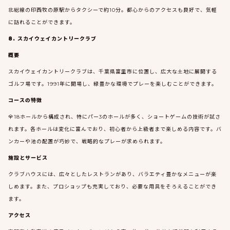
北総線の印西牧の原駅からタクシーで約10分。都心からのアクセスも良好で、気軽
に訪れることができます。
8. スカイウェイカントリークラブ
概要
スカイウェイカントリークラブは、千葉県富里市に位置し、広大な土地に展開する
ゴルフ場です。1991年に開場し、緑豊かな環境でプレーを楽しむことができます。
コースの特徴
全18ホールから構成され、特にパー3のホールが多く、ショートゲームの技術が試さ
れます。各ホールは変化に富んでおり、初心者から上級者まで楽しめる内容です。バ
ンカーや池の配置が巧妙で、戦略的なプレーが求められます。
施設とサービス
クラブハウスには、広々としたレストランがあり、バラエティ豊かなメニューが楽
しめます。また、プロショップも充実しており、必要な用具をそろえることができ
ます。
アクセス