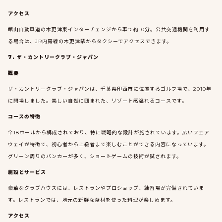
アクセス
館山自動車道の木更津東インターチェンジから車で約10分。公共交通機関を利用す
る場合は、JR内房線の木更津駅からタクシーでアクセスできます。
7. ザ・カントリークラブ・ジャパン
概要
ザ・カントリークラブ・ジャパンは、千葉県印西市に位置するゴルフ場で、2010年
に開場しました。美しい自然に囲まれた、リゾート感溢れるコースです。
コースの特徴
全18ホールから構成されており、特に戦略的な設計が施されています。広いフェア
ウェイが特徴で、初心者から上級者まで楽しむことができる内容になっています。
グリーン周りのバンカーが多く、ショートゲームの技術が試されます。
施設とサービス
豪華なクラブハウスには、レストランやプロショップ、練習場が完備されていま
す。レストランでは、地元の新鮮な食材を使った料理が楽しめます。
アクセス