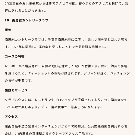
JR京葉線の海浜幕張駅から徒歩でアクセス可能。都心からのアクセスも良好で、気
軽に訪れることができます。
10. 南房総カントリークラブ
概要
南房総カントリークラブは、千葉県南房総市に位置し、美しい海を望むゴルフ場で
す。1974年に開場し、海の幸を楽しむこともできる特別な場所です。
コースの特徴
全18ホールで構成され、自然の地形を活かした設計が特徴です。特に、海風の影響
を受けるため、ティーショットの戦略が試されます。グリーンは速く、パッティング
の技術が重要です。
施設とサービス
クラブハウスには、レストランやプロショップが完備されており、特に海の幸を使
った料理が楽しめます。プレー後の食事が一層楽しみになります。
アクセス
館山自動車道の富浦インターチェンジから車で約15分。公共交通機関を利用する場
合は、JR内房線の富浦駅からタクシーでアクセス可能です。