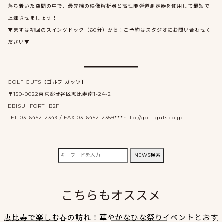
落ち着いた空間の中で、最先端の映像解析器と高性能弾道測定器を使用して最短で
上達させましょう！
▼まずは初回のスイングドック（60分）から！ご予約はスタジオにお問い合わせく
ださい▼
GOLF GUTS【ゴルフ ガッツ】
〒150-0022東京都渋谷区恵比寿南1-24-2
EBISU FORT B2F
TEL.03-6452-2349 / FAX.03-6452-2359***http://golf-guts.co.jp
検
NEWS検索
索:
こちらもオススメ
恵比寿で楽しむ春の訪れ！華やかなひな祭りイベントとおす