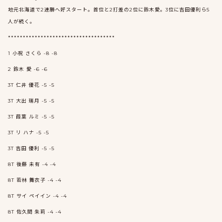
地元北海道で2連勝へ好スタート。首位と2打差の2位に鈴木愛。3位に吉田優利ら5
人が続く。
************************************
1 小祝 さくら -8 -8
2 鈴木 愛 -6 -6
3T 仁井 優花 -5 -5
3T 大出 瑞月 -5 -5
3T 葭葉 ルミ -5 -5
3T リ ハナ -5 -5
3T 吉田 優利 -5 -5
8T 後藤 未有 -4 -4
8T 若林 舞衣子 -4 -4
8T サイ ペイイン -4 -4
8T 佐久間 朱莉 -4 -4