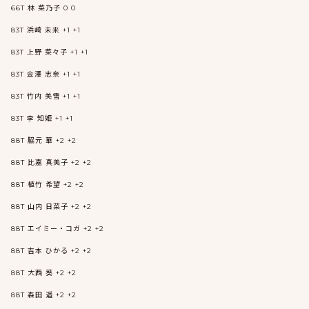
66T 林 菜乃子 0 0
83T 浜崎 未来 +1 +1
83T 上野 菜々子 +1 +1
83T 金澤 志奈 +1 +1
83T 竹内 美雪 +1 +1
83T 李 知姫 +1 +1
88T 脇元 華 +2 +2
88T 比嘉 真美子 +2 +2
88T 植竹 希望 +2 +2
88T 山内 日菜子 +2 +2
88T エイミー・コガ +2 +2
88T 吉本 ひかる +2 +2
88T 大西 葵 +2 +2
88T 森田 遥 +2 +2