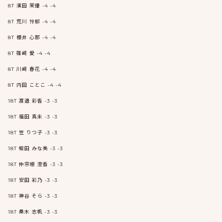
8T 濱田 茉優 -4 -4
8T 荒川 怜郁 -4 -4
8T 櫻井 心那 -4 -4
8T 篠崎 愛 -4 -4
8T 川﨑 春花 -4 -4
8T 内田 ことこ -4 -4
18T 渡邉 彩香 -3 -3
18T 福田 真未 -3 -3
18T 笠 りつ子 -3 -3
18T 蛭田 みな美 -3 -3
18T 仲宗根 澄香 -3 -3
18T 安田 彩乃 -3 -3
18T 神谷 そら -3 -3
18T 桑木 志帆 -3 -3