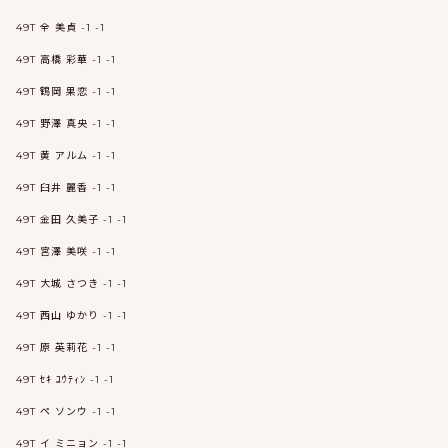
49T 全 美貞 -1 -1
49T 高橋 彩華 -1 -1
49T 鶴岡 果恋 -1 -1
49T 野澤 真央 -1 -1
49T 黄 アルム -1 -1
49T 臼井 麗香 -1 -1
49T 金田 久美子 -1 -1
49T 宮澤 美咲 -1 -1
49T 大城 さつき -1 -1
49T 西山 ゆかり -1 -1
49T 原 英莉花 -1 -1
49T ｾｷ ﾕｳﾃｨﾝ -1 -1
49T ペ ソンウ -1 -1
49T イ ミニョン -1 -1