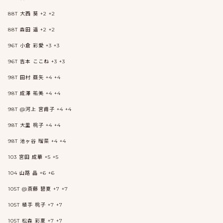
88T 大西 葵 +2 +2
88T 森田 遥 +2 +2
96T 小倉 彩愛 +3 +3
96T 吉本 ここね +3 +3
98T 田村 亜矢 +4 +4
98T 成澤 祐美 +4 +4
98T @河上 宮甫子 +4 +4
98T 大里 桃子 +4 +4
98T 池ヶ谷 瑠菜 +4 +4
103 宮田 成華 +5 +5
104 山路 晶 +6 +6
105T @斎藤 碧夏 +7 +7
105T 植手 桃子 +7 +7
105T 松森 彩夏 +7 +7