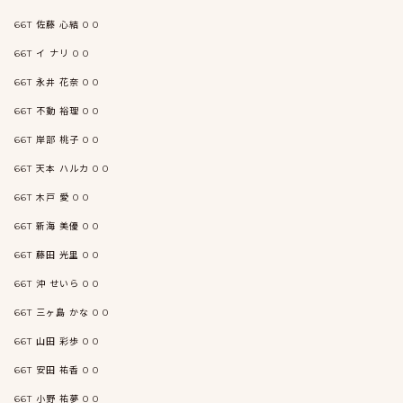
66T 佐藤 心結 0 0
66T イ ナリ 0 0
66T 永井 花奈 0 0
66T 不動 裕理 0 0
66T 岸部 桃子 0 0
66T 天本 ハルカ 0 0
66T 木戸 愛 0 0
66T 新海 美優 0 0
66T 藤田 光里 0 0
66T 沖 せいら 0 0
66T 三ヶ島 かな 0 0
66T 山田 彩歩 0 0
66T 安田 祐香 0 0
66T 小野 祐夢 0 0