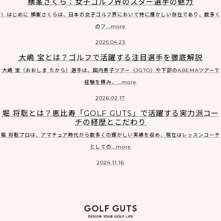
横峯さくら：女子ゴルフ界のスター選手の魅力
1. はじめに 横峯さくらは、日本の女子ゴルフ界において特に輝かしい存在であり、数多く
のフ...more
2025.04.23
大嶋 宝とは？ゴルフで活躍する注目選手を徹底解説
大嶋 宝（おおしま たから）選手は、国内男子ツアー（JGTO）や下部のABEMAツアーで
経験を積み、...more
2026.02.17
堀 将聡とは？恵比寿「GOLF GUTS」で活躍する実力派コー
チの経歴とこだわり
堀 将聡プロは、アマチュア時代から数多くの輝かしい実績を収め、現在はレッスンコーチ
としての...more
2024.11.16