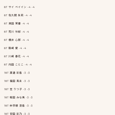
8T サイ ペイイン -4 -4
8T 佐久間 朱莉 -4 -4
8T 濱田 茉優 -4 -4
8T 荒川 怜郁 -4 -4
8T 櫻井 心那 -4 -4
8T 篠崎 愛 -4 -4
8T 川﨑 春花 -4 -4
8T 内田 ことこ -4 -4
18T 渡邉 彩香 -3 -3
18T 福田 真未 -3 -3
18T 笠 りつ子 -3 -3
18T 蛭田 みな美 -3 -3
18T 仲宗根 澄香 -3 -3
18T 安田 彩乃 -3 -3