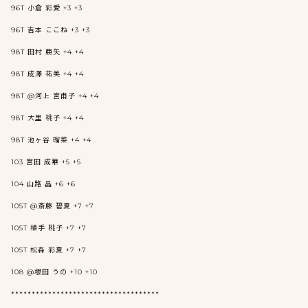
96T 小倉 彩愛 +3 +3
96T 吉本 ここね +3 +3
98T 田村 亜矢 +4 +4
98T 成澤 祐美 +4 +4
98T @河上 宮甫子 +4 +4
98T 大里 桃子 +4 +4
98T 池ヶ谷 瑠菜 +4 +4
103 宮田 成華 +5 +5
104 山路 晶 +6 +6
105T @斎藤 碧夏 +7 +7
105T 植手 桃子 +7 +7
105T 松森 彩夏 +7 +7
108 @根田 うの +10 +10
************************************