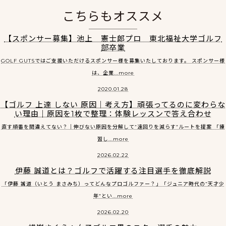
こちらもオススメ
【スポンサー募集】池上 憲士郎プロ 東北福祉大学ゴルフ
部卒業
GOLF GUTSではご支援いただけるスポンサー様を募集いたしております。 スポンサー様
は、企業...more
2020.01.28
【ゴルフ 上達 しない 原因｜考え方】頑張ってるのに変わらな
い理由｜原因を1枚で整理：体験レッスンで答え合わせ
直す順番を間違えてない？｜伸びない原因を分解して“遠回りを減らす”ルートを提案 「練
習し...more
2026.02.22
伊藤 誠道とは？ゴルフで活躍する注目選手を徹底解説
「伊藤 誠道（いとう まさみち）ってどんなプロゴルファー？」「ジュニア時代の“天才少
年”とい...more
2026.02.20