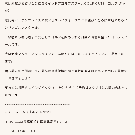
恵比寿駅から徒歩１分にあるインドアゴルフスクールGOLF GUTS（ゴルフ ガッ
ツ）
恵比寿ガーデンプレイスに繋がるスカイウォーク口から徒歩１分の好立地にあるイ
ンドアゴルフスクール。
上級者から初心者まで安心してゴルフを始められる知識と環境が整ったゴルフスク
ールです。
完全個室マンツーマンレッスンで、あなたに合ったレッスンプランをご提案いたし
ます。
落ち着いた空間の中で、最先端の映像解析器と高性能弾道測定器を使用して最短で
上達させましょう！
▼まずは初回のスイングドック（60分）から！ご予約はスタジオにお問い合わせく
ださい▼
************************************
GOLF GUTS【ゴルフ ガッツ】
〒150-0022東京都渋谷区恵比寿南1-24-2
EBISU FORT B2F