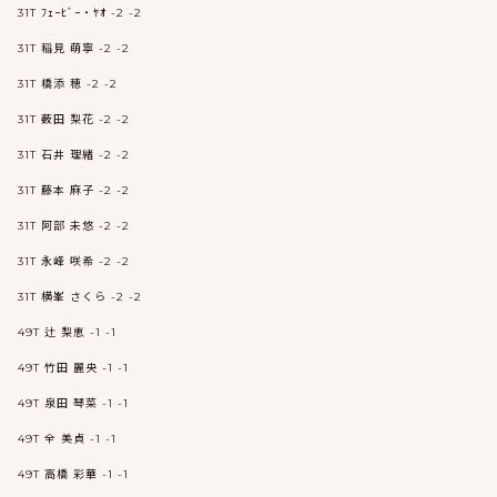
31T ﾌｪｰﾋﾞｰ・ﾔｵ -2 -2
31T 稲見 萌寧 -2 -2
31T 橋添 穂 -2 -2
31T 薮田 梨花 -2 -2
31T 石井 理緒 -2 -2
31T 藤本 麻子 -2 -2
31T 阿部 未悠 -2 -2
31T 永峰 咲希 -2 -2
31T 横峯 さくら -2 -2
49T 辻 梨恵 -1 -1
49T 竹田 麗央 -1 -1
49T 泉田 琴菜 -1 -1
49T 全 美貞 -1 -1
49T 高橋 彩華 -1 -1