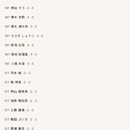
18T 神谷 そら -3 -3
18T 桑木 志帆 -3 -3
18T 青木 瀬令奈 -3 -3
18T ささき しょうこ -3 -3
18T 新垣 比菜 -3 -3
18T 菊地 絵理香 -3 -3
18T 小滝 水音 -3 -3
31T 河本 結 -2 -2
31T 堀 琴音 -2 -2
31T 照山 亜寿美 -2 -2
31T 柏原 明日架 -2 -2
31T 工藤 優海 -2 -2
31T 藤田 さいき -2 -2
31T 鶴瀬 華月 -2 -2