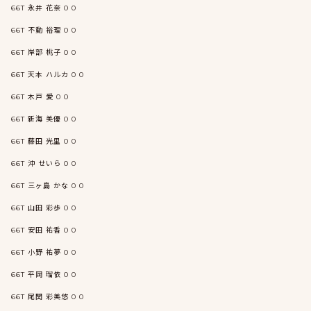
66T 永井 花奈 0 0
66T 不動 裕理 0 0
66T 岸部 桃子 0 0
66T 天本 ハルカ 0 0
66T 木戸 愛 0 0
66T 新海 美優 0 0
66T 藤田 光里 0 0
66T 沖 せいら 0 0
66T 三ヶ島 かな 0 0
66T 山田 彩歩 0 0
66T 安田 祐香 0 0
66T 小野 祐夢 0 0
66T 平岡 瑠依 0 0
66T 尾関 彩美悠 0 0