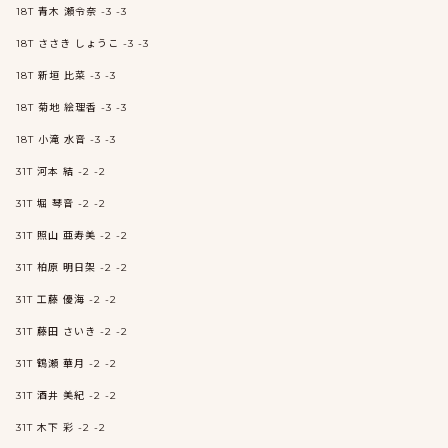
18T 青木 瀬令奈 -3 -3
18T ささき しょうこ -3 -3
18T 新垣 比菜 -3 -3
18T 菊地 絵理香 -3 -3
18T 小滝 水音 -3 -3
31T 河本 結 -2 -2
31T 堀 琴音 -2 -2
31T 照山 亜寿美 -2 -2
31T 柏原 明日架 -2 -2
31T 工藤 優海 -2 -2
31T 藤田 さいき -2 -2
31T 鶴瀬 華月 -2 -2
31T 酒井 美紀 -2 -2
31T 木下 彩 -2 -2