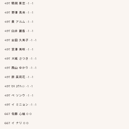
49T 鶴岡 果恋 -1 -1
49T 野澤 真央 -1 -1
49T 黄 アルム -1 -1
49T 臼井 麗香 -1 -1
49T 金田 久美子 -1 -1
49T 宮澤 美咲 -1 -1
49T 大城 さつき -1 -1
49T 西山 ゆかり -1 -1
49T 原 英莉花 -1 -1
49T ｾｷ ﾕｳﾃｨﾝ -1 -1
49T ペ ソンウ -1 -1
49T イ ミニョン -1 -1
66T 佐藤 心結 0 0
66T イ ナリ 0 0