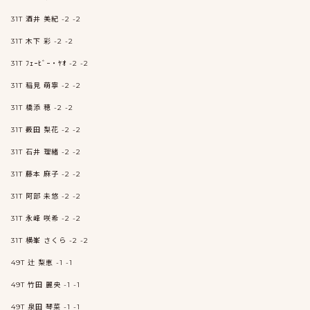
31T 酒井 美紀 -2 -2
31T 木下 彩 -2 -2
31T ﾌｪｰﾋﾞｰ・ﾔｵ -2 -2
31T 稲見 萌寧 -2 -2
31T 橋添 穂 -2 -2
31T 薮田 梨花 -2 -2
31T 石井 理緒 -2 -2
31T 藤本 麻子 -2 -2
31T 阿部 未悠 -2 -2
31T 永峰 咲希 -2 -2
31T 横峯 さくら -2 -2
49T 辻 梨恵 -1 -1
49T 竹田 麗央 -1 -1
49T 泉田 琴菜 -1 -1