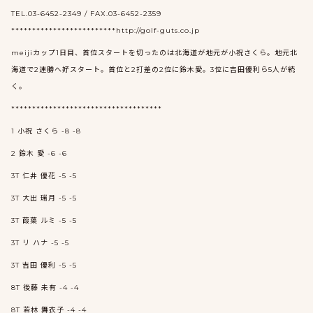
TEL.03-6452-2349 / FAX.03-6452-2359
*************************http://golf-guts.co.jp
meijiカップ1日目、首位スタートを切ったのは北海道が地元が小祝さくら。地元北
海道で2連勝へ好スタート。首位と2打差の2位に鈴木愛。3位に吉田優利ら5人が続
く。
************************************
1 小祝 さくら -8 -8
2 鈴木 愛 -6 -6
3T 仁井 優花 -5 -5
3T 大出 瑞月 -5 -5
3T 葭葉 ルミ -5 -5
3T リ ハナ -5 -5
3T 吉田 優利 -5 -5
8T 後藤 未有 -4 -4
8T 若林 舞衣子 -4 -4