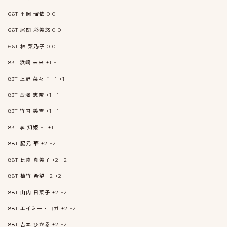
66T 平岡 瑠依 0 0
66T 尾関 彩美悠 0 0
66T 林 菜乃子 0 0
83T 浜崎 未来 +1 +1
83T 上野 菜々子 +1 +1
83T 金澤 志奈 +1 +1
83T 竹内 美雪 +1 +1
83T 李 知姫 +1 +1
88T 脇元 華 +2 +2
88T 比嘉 真美子 +2 +2
88T 植竹 希望 +2 +2
88T 山内 日菜子 +2 +2
88T エイミー・コガ +2 +2
88T 吉本 ひかる +2 +2