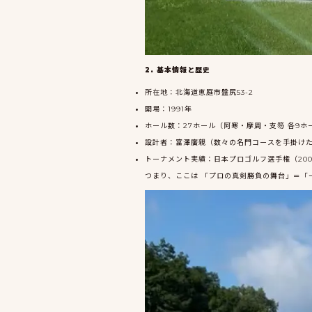
2. 基本情報と歴史
所在地：北海道恵庭市盤尻53-2
開場：1991年
ホール数：27ホール（阿寒・摩周・支笏 各9ホ
設計者：富澤廣親（数々の名門コースを手掛け
トーナメント実績：日本プロゴルフ選手権（200
つまり、ここは 「プロの真剣勝負の舞台」＝「