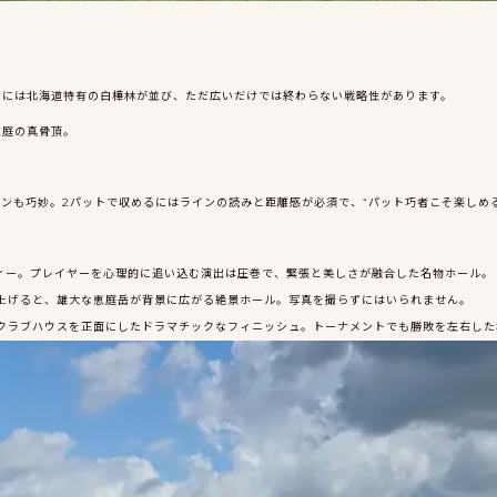
ドには北海道特有の白樺林が並び、ただ広いだけでは終わらない戦略性があります。
恵庭の真骨頂。
ンも巧妙。2パットで収めるにはラインの読みと距離感が必須で、“パット巧者こそ楽しめる
島ティー。プレイヤーを心理的に追い込む演出は圧巻で、緊張と美しさが融合した名物ホール。
ら見上げると、雄大な恵庭岳が背景に広がる絶景ホール。写真を撮らずにはいられません。
く、クラブハウスを正面にしたドラマチックなフィニッシュ。トーナメントでも勝敗を左右し