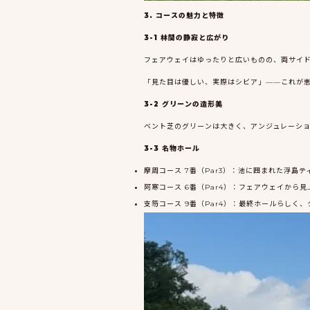
3. コースの魅力と特徴
3-1 林間の静寂と広がり
フェアウェイはゆったりと広いものの、両サイ
「見た目は優しい、実際はシビア」——これが
3-2 グリーンの造形美
ベント芝のグリーンは大きく、アンジュレーショ
3-3 名物ホール
摩周コース 7番（Par3）：池に囲まれた浮
阿寒コース 6番（Par4）：フェアウェイか
支笏コース 9番（Par4）：最終ホールらし