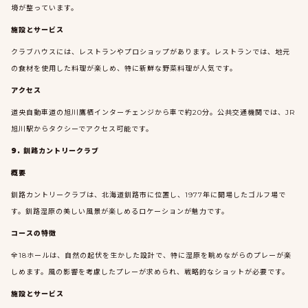
境が整っています。
施設とサービス
クラブハウスには、レストランやプロショップがあります。レストランでは、地元
の食材を使用した料理が楽しめ、特に新鮮な野菜料理が人気です。
アクセス
道央自動車道の旭川鷹栖インターチェンジから車で約20分。公共交通機関では、JR
旭川駅からタクシーでアクセス可能です。
9. 釧路カントリークラブ
概要
釧路カントリークラブは、北海道釧路市に位置し、1977年に開場したゴルフ場で
す。釧路湿原の美しい風景が楽しめるロケーションが魅力です。
コースの特徴
全18ホールは、自然の起伏を生かした設計で、特に湿原を眺めながらのプレーが楽
しめます。風の影響を考慮したプレーが求められ、戦略的なショットが必要です。
施設とサービス