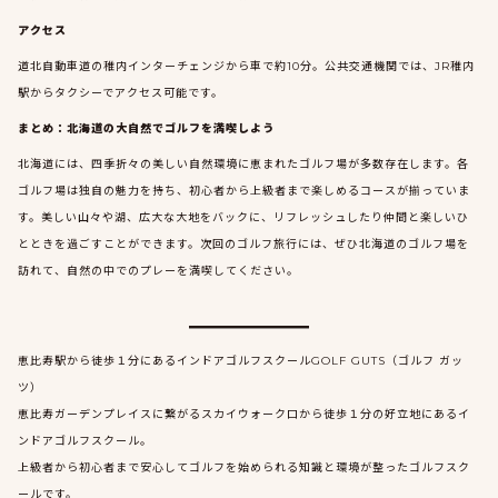
アクセス
道北自動車道の稚内インターチェンジから車で約10分。公共交通機関では、JR稚内
駅からタクシーでアクセス可能です。
まとめ：北海道の大自然でゴルフを満喫しよう
北海道には、四季折々の美しい自然環境に恵まれたゴルフ場が多数存在します。各
ゴルフ場は独自の魅力を持ち、初心者から上級者まで楽しめるコースが揃っていま
す。美しい山々や湖、広大な大地をバックに、リフレッシュしたり仲間と楽しいひ
とときを過ごすことができます。次回のゴルフ旅行には、ぜひ北海道のゴルフ場を
訪れて、自然の中でのプレーを満喫してください。
恵比寿駅から徒歩１分にあるインドアゴルフスクールGOLF GUTS（ゴルフ ガッ
ツ）
恵比寿ガーデンプレイスに繋がるスカイウォーク口から徒歩１分の好立地にあるイ
ンドアゴルフスクール。
上級者から初心者まで安心してゴルフを始められる知識と環境が整ったゴルフスク
ールです。