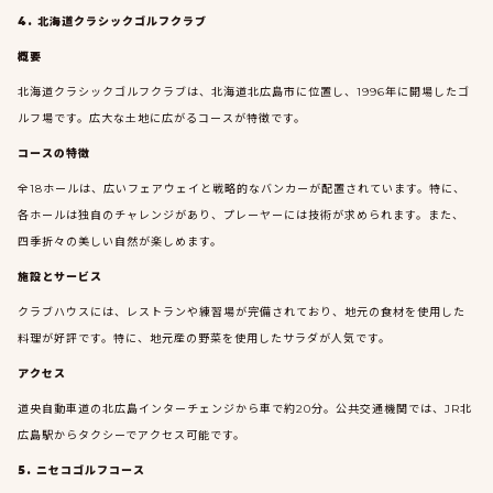
4. 北海道クラシックゴルフクラブ
概要
北海道クラシックゴルフクラブは、北海道北広島市に位置し、1996年に開場したゴ
ルフ場です。広大な土地に広がるコースが特徴です。
コースの特徴
全18ホールは、広いフェアウェイと戦略的なバンカーが配置されています。特に、
各ホールは独自のチャレンジがあり、プレーヤーには技術が求められます。また、
四季折々の美しい自然が楽しめます。
施設とサービス
クラブハウスには、レストランや練習場が完備されており、地元の食材を使用した
料理が好評です。特に、地元産の野菜を使用したサラダが人気です。
アクセス
道央自動車道の北広島インターチェンジから車で約20分。公共交通機関では、JR北
広島駅からタクシーでアクセス可能です。
5. ニセコゴルフコース