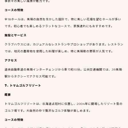
季折々の美しい風景が魅力です。
コースの特徴
全18ホールは、美瑛の自然を生かした設計で、特に美しい花畑を望むホールが多い
です。初心者でも楽しめるフラットなコースで、家族連れにもおすすめです。
施設とサービス
クラブハウスには、カジュアルなレストランやプロショップがあります。レストラン
では、地元の農産物を使用した料理が楽しめ、特に美瑛産の野菜が人気です。
アクセス
道央自動車道の美瑛インターチェンジから車で約10分。公共交通機関では、JR美瑛
駅からタクシーでアクセス可能です。
7. トマムゴルフリゾート
概要
トマムゴルフリゾートは、北海道占冠村に位置し、2004年に開場したリゾート型の
ゴルフ場です。大自然の中で贅沢なゴルフ体験が楽しめます。
コースの特徴