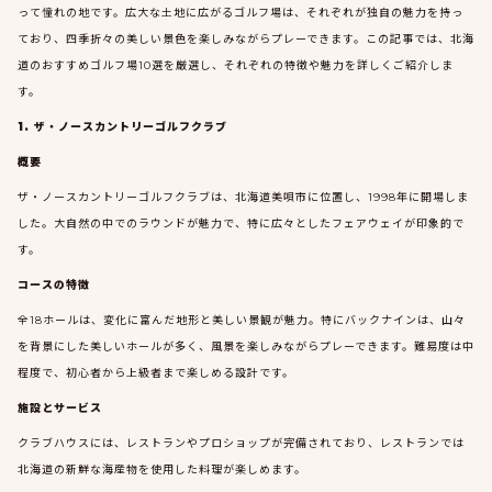
って憧れの地です。広大な土地に広がるゴルフ場は、それぞれが独自の魅力を持っ
ており、四季折々の美しい景色を楽しみながらプレーできます。この記事では、北海
道のおすすめゴルフ場10選を厳選し、それぞれの特徴や魅力を詳しくご紹介しま
す。
1. ザ・ノースカントリーゴルフクラブ
概要
ザ・ノースカントリーゴルフクラブは、北海道美唄市に位置し、1998年に開場しま
した。大自然の中でのラウンドが魅力で、特に広々としたフェアウェイが印象的で
す。
コースの特徴
全18ホールは、変化に富んだ地形と美しい景観が魅力。特にバックナインは、山々
を背景にした美しいホールが多く、風景を楽しみながらプレーできます。難易度は中
程度で、初心者から上級者まで楽しめる設計です。
施設とサービス
クラブハウスには、レストランやプロショップが完備されており、レストランでは
北海道の新鮮な海産物を使用した料理が楽しめます。