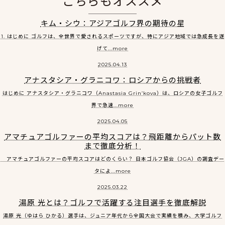
こちらもオススメ
キム・シウ：アジアゴルフ界の期待の星
1. はじめに ゴルフは、全世界で愛されるスポーツですが、特にアジア地域では急成長を遂
げて...more
2025.04.13
アナスタシア・グラニコワ：ロシアからの挑戦者
はじめに アナスタシア・グラニコワ（Anastasia Grin’kova）は、ロシアの女子ゴルフ
界で急速...more
2025.04.05
アマチュアゴルファーの平均スコアは？飛距離からパット数
まで徹底分析！
アマチュアゴルファーの平均スコアはどのくらい？ 日本ゴルフ協会（JGA）の調査デー
タによ...more
2025.03.22
湯原 光とは？ゴルフで活躍する注目選手を徹底解説
湯原 光（ゆはら ひかる）選手は、ジュニア年代から全国大会で実績を積み、大学ゴルフ