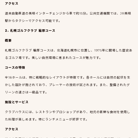
アクセス
道央自動車道の美唄インターチェンジから車で約15分。公共交通機関では、JR美唄
駅からタクシーでアクセス可能です。
2. 札幌ゴルフクラブ 輪厚コース
概要
札幌ゴルフクラブ 輪厚コースは、北海道札幌市に位置し、1975年に開場した歴史あ
るゴルフ場です。美しい自然環境に恵まれたコースが魅力です。
コースの特徴
全18ホールは、特に戦略的なレイアウトが特徴です。各ホールには自然の起伏を生
かした設計が施されており、プレーヤーの技術が試されます。また、整備されたグ
リーンの速さは一級品です。
施設とサービス
クラブハウスには、レストランやプロショップがあり、地元の新鮮な食材を使用し
た料理が楽しめます。特にランチメニューが好評です。
アクセス