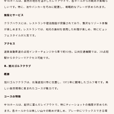
全18ホールは、自然の地形を活かしたレイアウトで、各ホールからの眺めが素晴ら
しいです。特に、池やバンカーを巧みに配置し、戦略的なプレーが求められます。
施設とサービス
クラブハウスには、レストランや宿泊施設が完備されており、贅沢なリゾート体験
が楽しめます。レストランでは、地元の食材を使用した料理が楽しめ、特にビュッ
フェスタイルが人気です。
アクセス
道東自動車道の占冠インターチェンジから車で約10分。公共交通機関では、JR占冠
駅からタクシーでアクセス可能です。
8. 旭川ゴルフクラブ
概要
旭川ゴルフクラブは、北海道旭川市に位置し、1972年に開場したゴルフ場です。美
しい自然環境に恵まれたコースが魅力です。
コースの特徴
全18ホールは、起伏に富んだレイアウトで、特にティーショットの精度が求められ
ます。各ホールからは美しい山々の眺めが楽しめ、プレー中にリラックスできる環