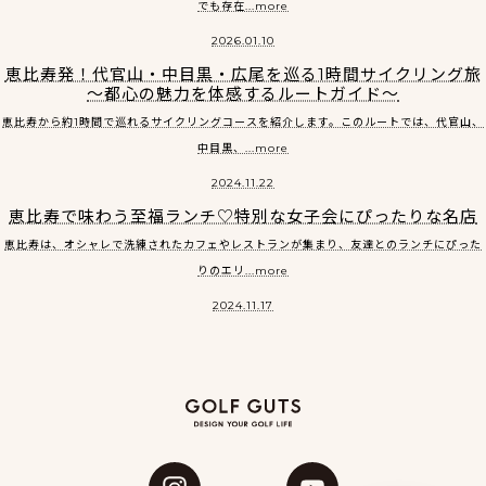
でも存在...more
2026.01.10
恵比寿発！代官山・中目黒・広尾を巡る1時間サイクリング旅
～都心の魅力を体感するルートガイド～
恵比寿から約1時間で巡れるサイクリングコースを紹介します。このルートでは、代官山、
中目黒、...more
2024.11.22
恵比寿で味わう至福ランチ♡特別な女子会にぴったりな名店
恵比寿は、オシャレで洗練されたカフェやレストランが集まり、友達とのランチにぴった
りのエリ...more
2024.11.17