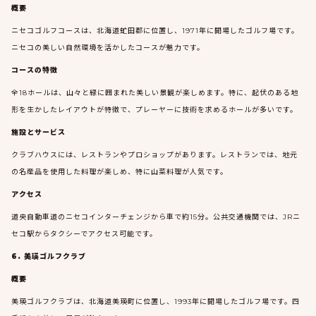
概要
ニセコゴルフコースは、北海道虻田郡に位置し、1971年に開場したゴルフ場です。
ニセコの美しい自然環境を活かしたコースが魅力です。
コースの特徴
全18ホールは、山々と緑に囲まれた美しい景観が楽しめます。特に、起伏のある地
形を生かしたレイアウトが特徴で、プレーヤーに技術を求めるホールが多いです。
施設とサービス
クラブハウスには、レストランやプロショップがあります。レストランでは、地元
の名産品を使用した料理が楽しめ、特に山菜料理が人気です。
アクセス
道央自動車道のニセコインターチェンジから車で約15分。公共交通機関では、JRニ
セコ駅からタクシーでアクセス可能です。
6. 美瑛ゴルフクラブ
概要
美瑛ゴルフクラブは、北海道美瑛町に位置し、1993年に開場したゴルフ場です。四