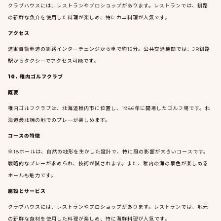
クラブハウスには、レストランやプロショップがあります。レストランでは、釧路
の新鮮な魚介を使用した料理が楽しめ、特にカニ料理が人気です。
アクセス
道東自動車道の釧路インターチェンジから車で約15分。公共交通機関では、JR釧路
駅からタクシーでアクセス可能です。
10. 稚内ゴルフクラブ
概要
稚内ゴルフクラブは、北海道稚内市に位置し、1986年に開場したゴルフ場です。北
海道最北端の地でのプレーが楽しめます。
コースの特徴
全18ホールは、自然の地形を生かした設計で、特に風の影響が大きいコースです。
戦略的なプレーが求められ、技術が試されます。また、稚内の海の景色が楽しめる
ホールも魅力です。
施設とサービス
クラブハウスには、レストランやプロショップがあります。レストランでは、地元
の新鮮な食材を使用した料理が楽しめ、特に海鮮料理が人気です。