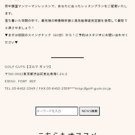
完全個室マンツーマンレッスンで、あなたに合ったレッスンプランをご提案いたし
ます。
落ち着いた空間の中で、最先端の映像解析器と高性能弾道測定器を使用して最短で
上達させましょう！
▼まずは初回のスイングドック（60分）から！ご予約はスタジオにお問い合わせく
ださい▼
GOLF GUTS【ゴルフ ガッツ】
〒150-0022東京都渋谷区恵比寿南1-24-2
EBISU FORT B2F
TEL.03-6452-2349 / FAX.03-6452-2359***http://golf-guts.co.jp
検
NEWS検索
索: