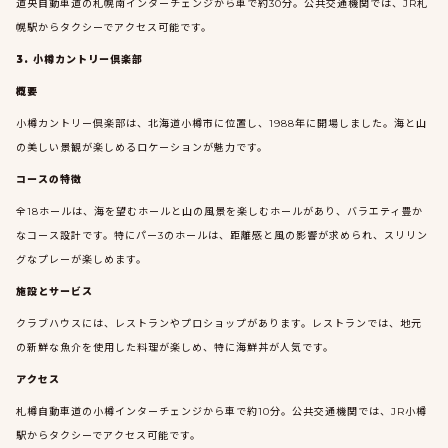
道央自動車道の札幌南インターチェンジから車で約30分。公共交通機関では、JR札
幌駅からタクシーでアクセス可能です。
3. 小樽カントリー倶楽部
概要
小樽カントリー倶楽部は、北海道小樽市に位置し、1988年に開場しました。海と山
の美しい景観が楽しめるロケーションが魅力です。
コースの特徴
全18ホールは、海を望むホールと山の風景を楽しむホールがあり、バラエティ豊か
なコース設計です。特にパー3のホールは、距離感と風の影響が求められ、スリリン
グなプレーが楽しめます。
施設とサービス
クラブハウスには、レストランやプロショップがあります。レストランでは、地元
の新鮮な魚介を使用した料理が楽しめ、特に海鮮丼が人気です。
アクセス
札樽自動車道の小樽インターチェンジから車で約10分。公共交通機関では、JR小樽
駅からタクシーでアクセス可能です。