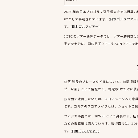
2026年の日本プロゴルフ選手権大会では通算7オ
69として掲載されています。(
日本ゴルフツアー
す。(
日本ゴルフツアー
)
JGTOのツアー通算データでは、ツアー勝利数は
実力を土台に、国内男子ツアーやACNツアーで
並河 利隆のプレースタイルについて、公開情報
ブ：全部」という情報から、特定の1本だけに依
技術面で注目したいのは、スコアメイクへの意識
ます。ゴルフのスコアメイクとは、ショットの調
フィジカル面では、167cmという身長から、
ための飛距離は備えています。戦術面では、20
す。(
日本ゴルフツアー
)