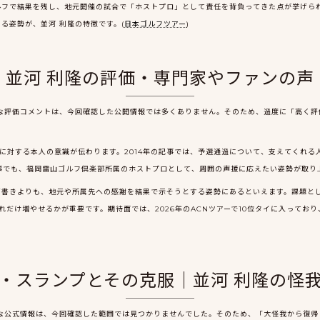
ルフで結果を残し、地元開催の試合で「ホストプロ」として責任を背負ってきた点が挙げら
る姿勢が、並河 利隆の特徴です。(
日本ゴルフツアー
)
並河 利隆の評価・専門家やファンの声
的な評価コメントは、今回確認した公開情報では多くありません。そのため、過度に「高く評
えに対する本人の意識が伝わります。2014年の記事では、予選通過について、支えてくれ
記事でも、福岡雷山ゴルフ倶楽部所属のホストプロとして、周囲の声援に応えたい姿勢が取り
書きよりも、地元や所属先への感謝を結果で示そうとする姿勢にあるといえます。課題とし
れだけ増やせるかが重要です。期待面では、2026年のACNツアーで10位タイに入ってお
・スランプとその克服｜並河 利隆の怪
な公式情報は、今回確認した範囲では見つかりませんでした。そのため、「大怪我から復帰