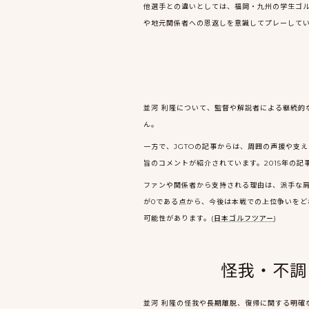
他選手との違いとしては、福岡・九州の学生ゴ
や地元関係者への恩返しを意識してプレーしてい
並河 利隆について、監督や解説者による継続
ん。
一方で、JGTOの記事からは、周囲の声援や支
旨のコメントが紹介されています。2015年の
ファンや関係者から支持される理由は、派手な肩
が0である点から、今後は本戦での上位争いをど
可能性があります。(
日本ゴルフツアー
)
怪我・不調
並河 利隆の怪我や長期離脱、復帰に関する明確