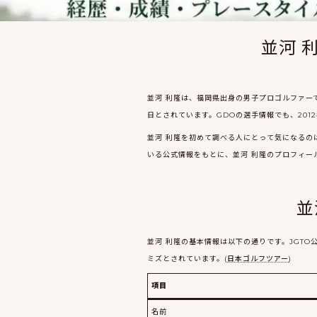
並河 
並河 利隆は、福岡県出身の男子プロゴルファーで
日とされています。GDOの選手情報でも、201
並河 利隆を初めて調べる人にとって気になるの
いる公式情報をもとに、並河 利隆のプロフィー
並
並河 利隆の基本情報は以下の通りです。JGTO
ミズとされています。(
日本ゴルフツアー
)
項目
名前