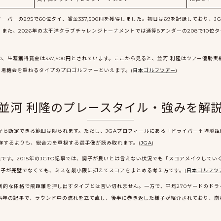
ーバーの295で60位タイ、賞金337,500円を獲得しました。初日は69を記録しており、
) また、2026年の太平洋クラブチャレンジトーナメントでは通算8アンダーの208で10位
0、生涯獲得賞金は337,500円とされています。ここから見ると、並河 利隆はツアー優
出場機会を重ねるタイプのプロゴルファーといえます。(
日本ゴルフツアー
)
並河 利隆のプレースタイル・強みを解
から断定できる範囲は限られます。ただし、JGAプロフィールにある「ドライバー平均飛距離
存するよりも、総合力を重視する選手像が読み取れます。(
JGA
)
です。2015年のJGTO記事では、調子が良いとは言えない状況でも「スコアメイクして
子が完璧でなくても、ミスを最小限に抑えてスコアをまとめる考え方です。(
日本ゴルフツ
圧倒的な体格で飛距離を押し出すタイプとは言い切れません。一方で、平均270ヤードのド
14年の記事で、ラウンド中の流れを立て直し、後半に巻き返した様子が紹介されており、