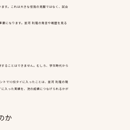
ています。これは大きな怪我の克服ではなく、試合
重要になります。並河 利隆の発言や戦歴を見る
判断することはできません。むしろ、学生時代から
ントで10位タイに入ったことは、並河 利隆の現
イに入った実績を、次の成績につなげられるかが
のか