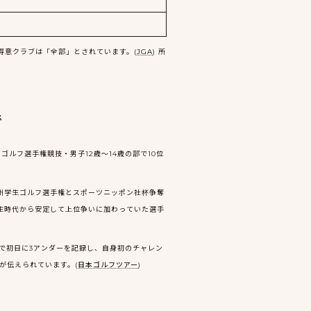
得意クラブは「全部」とされています。(
JGA
) 所
で
ルフ選手権競技・男子12歳〜14歳の部で10位
九州学生ゴルフ選手権とスポーツニッポン社杯争奪
学生時代から安定して上位争いに加わっていた選手
」で初日に3アンダーを記録し、自身初のチャレン
が伝えられています。(
日本ゴルフツアー
)