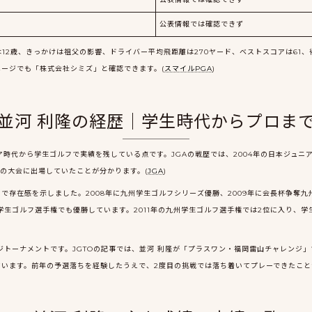
公表情報では確認できず
12歳、きっかけは祖父の影響、ドライバー平均飛距離は270ヤード、ベストスコアは61、
ージでも「株式会社シミズ」と確認できます。(
スマイルPGA
)
並河 利隆の経歴｜学生時代からプロま
時代から学生ゴルフで実績を残している点です。JGAの戦歴では、2004年の日本ジュニアゴ
の大会に出場していたことが分かります。(
JGA
)
で存在感を示しました。2008年に九州学生ゴルフシリーズ優勝、2009年に会長杯争奪
州学生ゴルフ選手権でも優勝しています。2011年の九州学生ゴルフ選手権では2位に入り、
ンジトーナメントです。JGTOの記事では、並河 利隆が「プラスワン・福岡雷山チャレンジ
います。前年の予選落ちを経験したうえで、2度目の挑戦では落ち着いてプレーできたこと