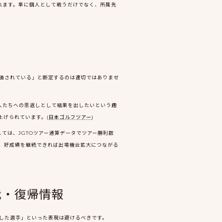
れます。単に個人として戦うだけでなく、所属先
価されている」と断定するのは適切ではありませ
る人たちへの恩返しとして結果を出したいという趣
上げられています。(
日本ゴルフツアー
)
ては、JGTOツアー通算データでツアー勝利数
り、好成績を継続できれば出場機会拡大につながる
我・復帰情報
した選手」といった表現は避けるべきです。