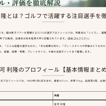
利隆とは？ゴルフで活躍する注目選手を
す。国内男子ツアーを管轄するJGTOの選手プロフィールでは、所属先は「シミズ」、国籍は
2年プロ転向、出身校は日本経済大学と記載されています。(
日本ゴルフツアー
)
は、「どんな経歴の選手なのか」「主な成績は何か」「プレースタイルや評価はどうなのか
ル、経歴、成績・実績、プレースタイル、今後の注目ポイントまで整理します。
河 利隆のプロフィール【基本情報まと
公式プロフィールでは、1989年5月6日生まれ、身長167cm、体重70kg、血液型B型、
内容
並河 利隆