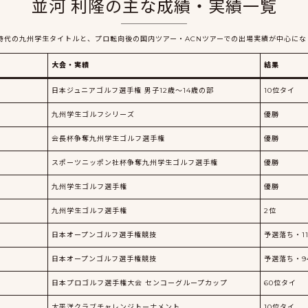
並河 利隆の主な成績・実績一覧
時代の九州学生タイトルと、プロ転向後の国内ツアー・ACNツアーでの出場実績が中心にな
大会・実績
結果
日本ジュニアゴルフ選手権 男子12歳〜14歳の部
10位タイ
九州学生ゴルフシリーズ
優勝
会長杯争奪九州学生ゴルフ選手権
優勝
スポーツニッポン社杯争奪九州学生ゴルフ選手権
優勝
九州学生ゴルフ選手権
優勝
九州学生ゴルフ選手権
2位
日本オープンゴルフ選手権競技
予選落ち・1
日本オープンゴルフ選手権競技
予選落ち・9
日本プロゴルフ選手権大会 センコーグループカップ
60位タイ
太平洋クラブチャレンジトーナメント
10位タイ