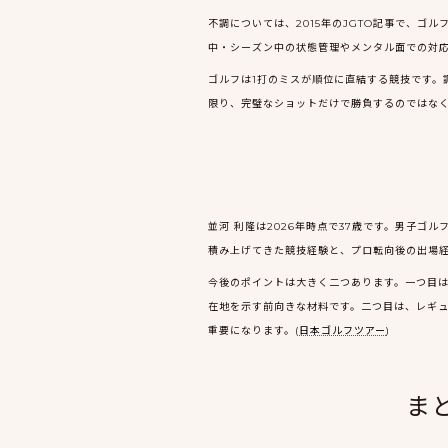
不調については、2015年のJGTO記事で、
中・シーズン中の状態管理やメンタル面での対応
ゴルフは1打のミスが順位に直結する競技です。
限り、完璧なショットだけで勝負するのではな
並河 利隆は2026年時点で37歳です。男子
積み上げてきた競技経験と、プロ転向後の出場経
今後のポイントは大きく二つあります。一つ目は
在地を示す前向きな材料です。二つ目は、レギュ
重要になります。(
日本ゴルフツアー
)
ま