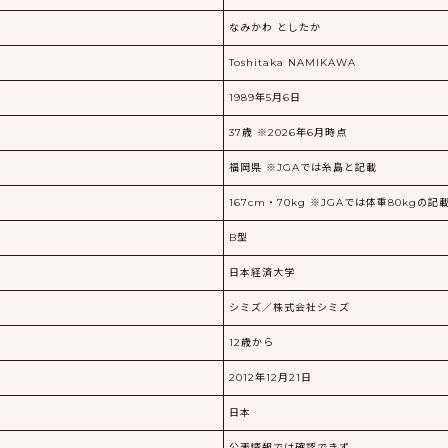
なみかわ としたか
Toshitaka NAMIKAWA
1989年5月6日
37歳 ※2026年6月時点
福岡県 ※JGAでは糸島と記載
167cm・70kg ※JGAでは体重80kgの記
B型
日本経済大学
シミズ／株式会社シミズ
12歳から
2012年12月21日
日本
公表情報では確認できず