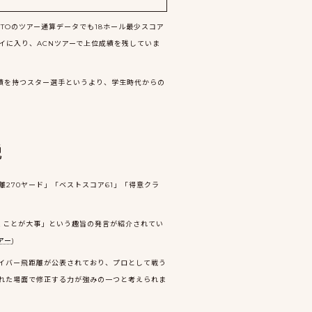
JGTOのツアー通算データでも18ホール最少スコア
タイに入り、ACNツアーで上位成績を残していま
勝実績を持つスター選手というより、学生時代からの
説
270ヤード」「ベストスコア61」「得意クラ
いくことが大事」という趣旨の発言が紹介されてい
アー
)
ライバー飛距離が公表されており、プロとして戦う
崩れた場面で修正する力が強みの一つと考えられま