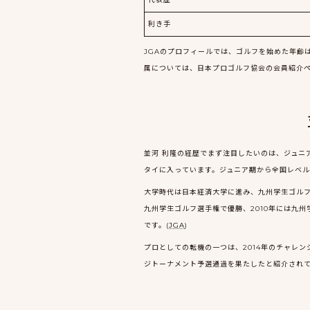
利き手
JGAのプロフィールでは、ゴルフを始めた年齢は
属については、日本プロゴルフ協会の会員紹介ペ
並河 利隆の経歴でまず注目したいのは、ジュニア
タイに入っています。ジュニア期から全国レベル
大学時代は日本経済大学に進み、九州学生ゴルフ
九州学生ゴルフ選手権で優勝、2010年には九
です。(
JGA
)
プロとしての転機の一つは、2014年のチャレ
ジトーナメント予選通過を果たしたと紹介されて