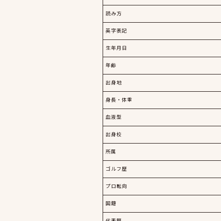
読み方
英字表記
生年月日
年齢
出身地
身長・体重
血液型
出身校
所属
ゴルフ歴
プロ転向
国籍
代表歴