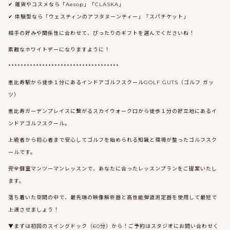
✔︎ 雑貨やコスメなら「Aesop」「CLASKA」
✔︎ 体験型なら「ウェスティンのアフタヌーンティー」「スパチケット」
相手の好みや関係性に合わせて、ぴったりのギフトを選んでくださいね！
素敵なホワイトデーになりますように！
************************************
恵比寿駅から徒歩１分にあるインドアゴルフスクールGOLF GUTS（ゴルフ ガッ
ツ）
恵比寿ガーデンプレイスに繋がるスカイウォーク口から徒歩１分の好立地にあるイ
ンドアゴルフスクール。
上級者から初心者まで安心してゴルフを始められる知識と環境が整ったゴルフスク
ールです。
完全個室マンツーマンレッスンで、あなたに合ったレッスンプランをご提案いたし
ます。
落ち着いた空間の中で、最先端の映像解析器と高性能弾道測定器を使用して最短で
上達させましょう！
▼まずは初回のスイングドック（60分）から！ご予約はスタジオにお問い合わせく