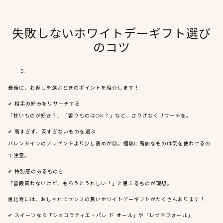
失敗しないホワイトデーギフト選び
のコツ
最後に、お返しを選ぶときのポイントを紹介します！
✔︎ 相手の好みをリサーチする
「甘いものが好き？」「香りものはOK？」など、さりげなくリサーチを。
✔︎ 高すぎず、安すぎないものを選ぶ
バレンタインのプレゼントより少し高めが◎。極端に高価なものは気を使わせるの
で注意。
✔︎ 特別感のあるものを
「普段買わないけど、もらうとうれしい！」と思えるものが理想。
恵比寿には、おしゃれでセンスの良いホワイトデーギフトがたくさんあります！
✔︎ スイーツなら「ショコラティエ・パレ ド オール」や「レザネフォール」