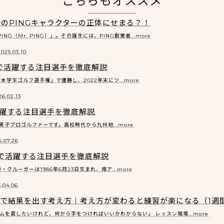
こちらもオススメ
のPINGキャラクターの正体にせまる？！
G（Mr. PING）」。その誕生には、PING創業者...more
2025.03.10
で活躍する注目選手を徹底解説
学生ゴルフ選手権」で優勝し、2022年末にツ...more
26.02.13
躍する注目選手を徹底解説
子プロゴルファーです。高校時代から九州地...more
.07.26
で活躍する注目選手を徹底解説
クルーガーは1986年6月23日生まれ、南ア...more
.04.06
最短で結果を出す考え方｜考え方が変わると練習が楽になる（1週
ムを直したいけれど、何から手をつければいいかわからない」 レッスン現場...more