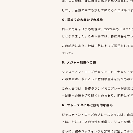
た。この時期、彼は自らの弱点を見つめ直し、
しかし、苦難の中でも決して諦めることはあり
4. 初めての大舞台での成功
ローズのキャリアの転機は、2007年の「メモ
けとなりました。この大会では、特に冷静なプ
この成功により、彼は一気にトップ選手として
でした。
5. メジャー制覇への道
ジャスティン・ローズがメジャートーナメントで
この大会は、彼にとって特別な意味を持つもの
この大会では、最終ラウンドでのプレーが非常
ー制覇への道を切り開くものであり、同時にイ
6. プレースタイルと技術的な強み
ジャスティン・ローズのプレースタイルは、非
トは、常にコースの特性を考慮し、リスクを最
さらに、彼のパッティングも非常に安定してお