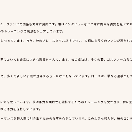
多く、ファンとの関係も非常に良好です。彼はインタビューなどで常に誠実な姿勢を見せて
子やトレーニングの風景をシェアしています。
因となっています。また、彼のプレースタイルだけでなく、人柄にも多くのファンが惹かれ
フ界においても非常に大きな影響を与えています。彼の成功は、多くの若いゴルファーたち
高め、多くの新しい才能が登場するきっかけともなっています。ローズは、単なる選手とし
常に気を使っています。彼は体力や柔軟性を維持するためのトレーニングを欠かさず、特に
られる体力を保持しています。
ォーマンスを最大限に引き出すための食事を心がけています。このような努力が、彼のコン