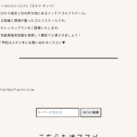
ルGOLF GUTS（ゴルフ ガッツ）
ク口から徒歩１分の好立地にあるインドアゴルフスクール。
れる知識と環境が整ったゴルフスクールです。
ったレッスンプランをご提案いたします。
高性能弾道測定器を使用して最短で上達させましょう！
ご予約はスタジオにお問い合わせください▼
tp://golf-guts.co.jp
検
NEWS検索
索: