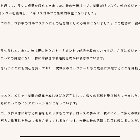
戦を通じて、多くの成果を収めてきました。彼の全米オープン制覇だけでなく、他のメジャ
、金メダルを獲得し、イギリスゴルフの象徴的存在となりました。
験であり、世界中のゴルフファンにその名を知らしめる機会となりました。この成功は、彼
が寄せられています。彼は既に数々のトーナメントで成功を収めていますが、さらにメジャ
にとっての目標となり、特に冷静さや戦略的思考が評価されています。
導を行うことにも関心を持っており、次世代のゴルファーたちの成長に貢献することを目指
りであり、メジャー制覇の偉業を成し遂げた選手として、数々の挑戦を乗り越えてきました
たちにとってのインスピレーションとなっています。
、ゴルフ界全体に対する影響をもたらすものです。ローズの歩みは、我々にとって多くの教
や努力の重要性を改めて考えさせてくれる存在です。今後の彼の活躍に注目し続けることが