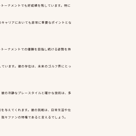
ートーナメントでも好成績を残しています。特に
のキャリアにおいても非常に重要なポイントとな
ートーナメントでの優勝を目指し続ける姿勢を持
しています。彼の存在は、未来のゴルフ界にとっ
。彼の冷静なプレースタイルと確かな技術は、多
訓を与えてくれます。彼の挑戦は、日常生活や仕
、我々ファンの特権であると言えるでしょう。