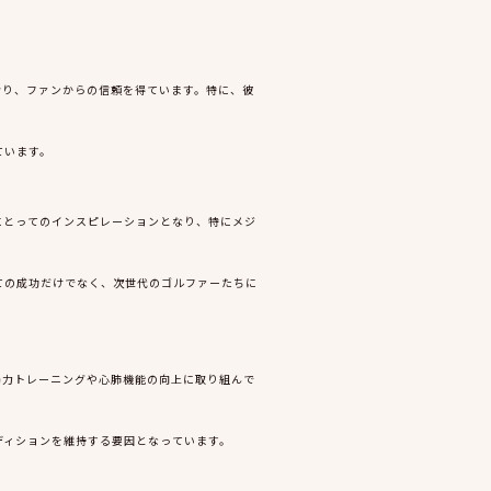
おり、ファンからの信頼を得ています。特に、彼
ています。
にとってのインスピレーションとなり、特にメジ
ての成功だけでなく、次世代のゴルファーたちに
筋力トレーニングや心肺機能の向上に取り組んで
ディションを維持する要因となっています。