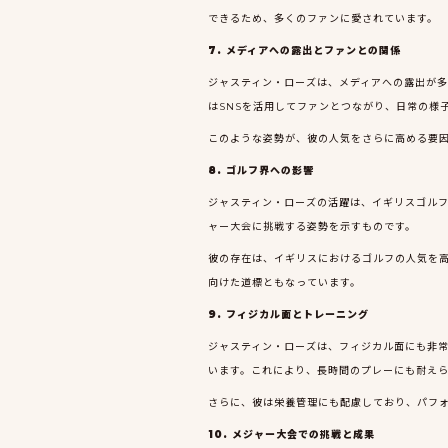
できるため、多くのファンに愛されています。
7. メディアへの露出とファンとの関係
ジャスティン・ローズは、メディアへの露出が
はSNSを活用してファンとつながり、日常の様
このような姿勢が、彼の人気をさらに高める要
8. ゴルフ界への影響
ジャスティン・ローズの活躍は、イギリスゴル
ャー大会に挑戦する姿勢を示すものです。
彼の存在は、イギリスにおけるゴルフの人気を
向けた道標ともなっています。
9. フィジカル面とトレーニング
ジャスティン・ローズは、フィジカル面にも非
います。これにより、長時間のプレーにも耐え
さらに、彼は栄養管理にも配慮しており、パフ
10. メジャー大会での挑戦と成果