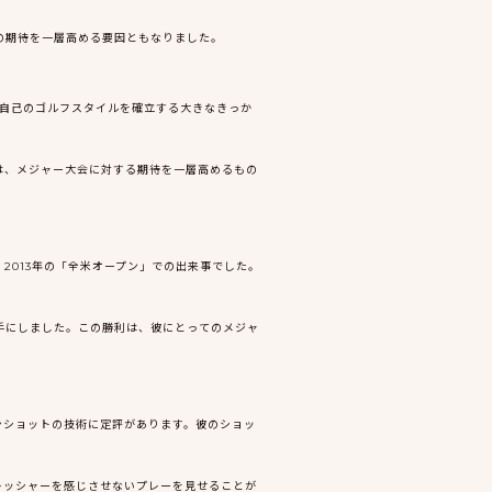
の期待を一層高める要因ともなりました。
、自己のゴルフスタイルを確立する大きなきっか
は、メジャー大会に対する期待を一層高めるもの
2013年の「全米オープン」での出来事でした。
手にしました。この勝利は、彼にとってのメジャ
ンショットの技術に定評があります。彼のショッ
レッシャーを感じさせないプレーを見せることが