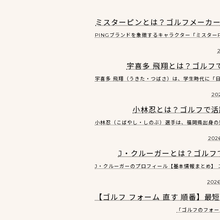
ミスターピンとは？ゴルフメーカー
PINGブランドを象徴するキャラクター「ミスターPIN
宇喜多 飛翔とは？ゴルフ
宇喜多 飛翔（うきた・つばさ）は、学生時代に「日本
20
小林忍とは？ゴルフで活
小林忍（こばやし・しのぶ）選手は、福岡県出身の男
2026
J・クルーガーとは？ゴルフ
J・クルーガーのプロフィール【基本情報まとめ】 J・
2026
【ゴルフ フォーム 直す 順番】
「ゴルフのフォー