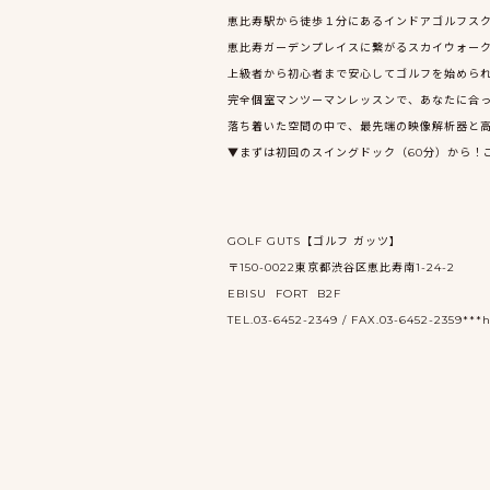
恵比寿駅から徒歩１分にあるインドアゴルフスクー
恵比寿ガーデンプレイスに繋がるスカイウォー
上級者から初心者まで安心してゴルフを始めら
完全個室マンツーマンレッスンで、あなたに合
落ち着いた空間の中で、最先端の映像解析器と
▼まずは初回のスイングドック（60分）から！
GOLF GUTS【ゴルフ ガッツ】
〒150-0022東京都渋谷区恵比寿南1-24-2
EBISU FORT B2F
TEL.03-6452-2349 / FAX.03-6452-2359***ht