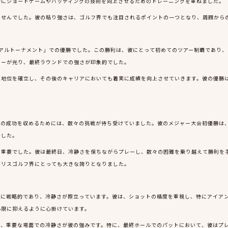
特にショートゲームやパッティングの技術を向上させるためのトレーニングを重ねました。
ませんでした。彼の粘り強さは、ゴルフ界でも注目されるポイントの一つとなり、周囲から
リアルトーナメント」での優勝でした。この勝利は、彼にとって初めてのツアー制覇であり
レーが光り、最終ラウンドでの強さが印象的でした。
の地位を確立し、その後のキャリアにおいても着実に成績を向上させていきます。彼の優勝
の成功を収めるためには、数々の挑戦が待ち受けていました。彼のメジャー大会初優勝は、
でした。
に重要でした。彼は最終日、冷静さを保ちながらプレーし、数々の困難を乗り越えて勝利を
ギリスゴルフ界にとっても大きな誇りとなりました。
常に戦略的であり、冷静さが際立っています。彼は、ショットの精度を重視し、特にアイア
小限に抑えるように心掛けています。
り、重要な場面での冷静さが彼の強みです。特に、最終ホールでのパットにおいて、彼はプ