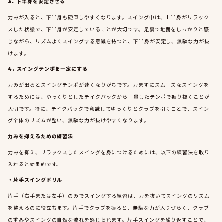
3. 下半身を安定させる
力みが入ると、下半身も硬直しやすくなります。スイング中は、上半身がリラック
スした状態で、下半身が安定していることが大切です。足裏で地面をしっかりと感
じながら、リズムよくスイングする意識を持つと、下半身が安定し、無駄な力が抜
けます。
4. スイングテンポを一定にする
力みが出るとスイングテンポが速くなりがちです。力まずにスムーズなスイングを
するためには、ゆっくりとしたテイクバックから一貫したテンポで振り抜くことが
大切です。特に、テイクバックで意識してゆっくりとクラブを引くことで、スイン
グ全体のリズムが整い、無駄な力が抜けやすくなります。
力みを抑えるための練習法
力みを抑え、リラックスしたスイングを身につけるためには、以下の練習法を取り
入れると効果的です。
・片手スイングドリル
片手（右手または左手）のみでスイングする練習は、力を抜いてスイングのリズム
を整えるのに役立ちます。片手でクラブを振ると、無駄な力が入りづらく、クラブ
の重みやスイングの自然な流れを感じられます。片手スイングを繰り返すことで、