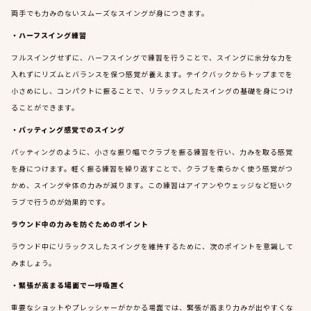
両手でも力みのないスムーズなスイングが身につきます。
・ハーフスイング練習
フルスイングせずに、ハーフスイングで練習を行うことで、スイングに余分な力を
入れずにリズムとバランスを保つ感覚が養えます。テイクバックからトップまでを
小さめにし、コンパクトに振ることで、リラックスしたスイングの基礎を身につけ
ることができます。
・パッティング感覚でのスイング
パッティングのように、小さな振り幅でクラブを振る練習を行い、力みを取る感覚
を身につけます。軽く振る練習を繰り返すことで、クラブを柔らかく使う感覚がつ
かめ、スイング全体の力みが減ります。この練習はアイアンやウェッジなど短いク
ラブで行うのが効果的です。
ラウンド中の力みを防ぐためのポイント
ラウンド中にリラックスしたスイングを維持するために、次のポイントを意識して
みましょう。
・緊張が高まる場面で一呼吸置く
重要なショットやプレッシャーがかかる場面では、緊張が高まり力みが出やすくな