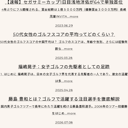
【速報】セガサミーカップ1日目浅地洋佑が64で単独首位
4年ぶりにフル開催される、賞金総額は１億５０００万円（優勝賞金３０００万円）長嶋
茂雄INVITA...more
2023.06.29
50代女性のゴルフスコアの平均ってどのくらい？
50代女性のゴルフスコアの全国平均は？ ゴルフのスコアは、年齢や性別、さらには経験年
数な...more
2025.03.28
福嶋晃子：女子ゴルフの先駆者としての足跡
1. はじめに 福嶋晃子は、日本の女子ゴルフ界を代表する先駆者の一人であり、彼女の活躍
は多...more
2025.04.28
藤島 豊和とは？ゴルフで活躍する注目選手を徹底解説
国内男子ゴルフツアーで長年にわたり活躍を続ける藤島豊和選手。2008年のツアー初優勝
をはじめ...more
2026.07.08