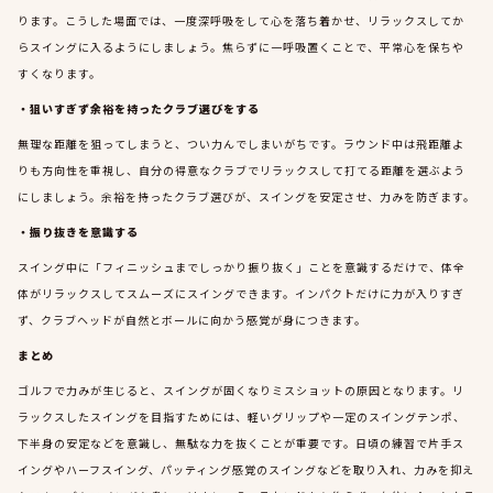
ります。こうした場面では、一度深呼吸をして心を落ち着かせ、リラックスしてか
らスイングに入るようにしましょう。焦らずに一呼吸置くことで、平常心を保ちや
すくなります。
・狙いすぎず余裕を持ったクラブ選びをする
無理な距離を狙ってしまうと、つい力んでしまいがちです。ラウンド中は飛距離よ
りも方向性を重視し、自分の得意なクラブでリラックスして打てる距離を選ぶよう
にしましょう。余裕を持ったクラブ選びが、スイングを安定させ、力みを防ぎます。
・振り抜きを意識する
スイング中に「フィニッシュまでしっかり振り抜く」ことを意識するだけで、体全
体がリラックスしてスムーズにスイングできます。インパクトだけに力が入りすぎ
ず、クラブヘッドが自然とボールに向かう感覚が身につきます。
まとめ
ゴルフで力みが生じると、スイングが固くなりミスショットの原因となります。リ
ラックスしたスイングを目指すためには、軽いグリップや一定のスイングテンポ、
下半身の安定などを意識し、無駄な力を抜くことが重要です。日頃の練習で片手ス
イングやハーフスイング、パッティング感覚のスイングなどを取り入れ、力みを抑え