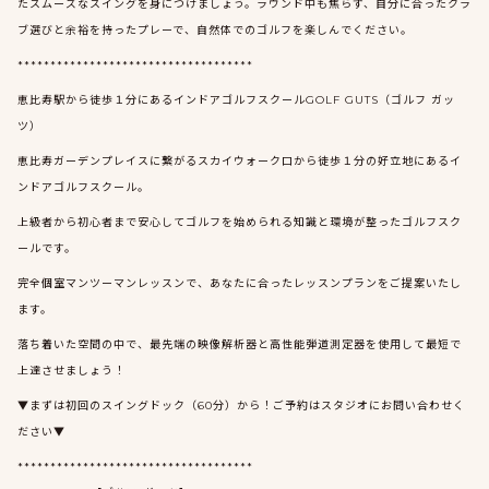
たスムーズなスイングを身につけましょう。ラウンド中も焦らず、自分に合ったクラ
ブ選びと余裕を持ったプレーで、自然体でのゴルフを楽しんでください。
************************************
恵比寿駅から徒歩１分にあるインドアゴルフスクールGOLF GUTS（ゴルフ ガッ
ツ）
恵比寿ガーデンプレイスに繋がるスカイウォーク口から徒歩１分の好立地にあるイ
ンドアゴルフスクール。
上級者から初心者まで安心してゴルフを始められる知識と環境が整ったゴルフスク
ールです。
完全個室マンツーマンレッスンで、あなたに合ったレッスンプランをご提案いたし
ます。
落ち着いた空間の中で、最先端の映像解析器と高性能弾道測定器を使用して最短で
上達させましょう！
▼まずは初回のスイングドック（60分）から！ご予約はスタジオにお問い合わせく
ださい▼
************************************