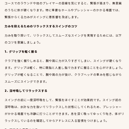
コースでのラウンドや他のプレイヤーの目線を気にすると、緊張が高まり、無意識
のうちに体が硬くなります。特に重要なホールやプレッシャーのかかる場面では、
緊張からくる力みがスイングに悪影響を及ぼします。
力みを抑えるためのリラックスするスイングのコツ
力みを取り除いて、リラックスしてスムーズなスイングを実現するためには、以下
のコツを意識しましょう。
1. グリップを軽く握る
クラブを強く握りしめると、腕や肩に力が入りすぎてしまい、スイングが硬くなり
ます。グリップは軽く、特に親指と人差し指で力まずに握ることを心がけましょう。
グリップが軽くなることで、腕や肩の力が抜け、クラブヘッドの重みを感じながら
スムーズにスイングできます。
2. 深呼吸してリラックスする
スイングの前に一度深呼吸をして、緊張をほぐすことが効果的です。スイング前の
深呼吸は、余計な力を抜いてリラックスした状態にしてくれるため、プレッシャー
がかかる場面でも冷静に打つことができます。息を深く吸ってゆっくり吐き、体がリ
ラックスしているのを確認してからアドレスに入る習慣をつけましょう。