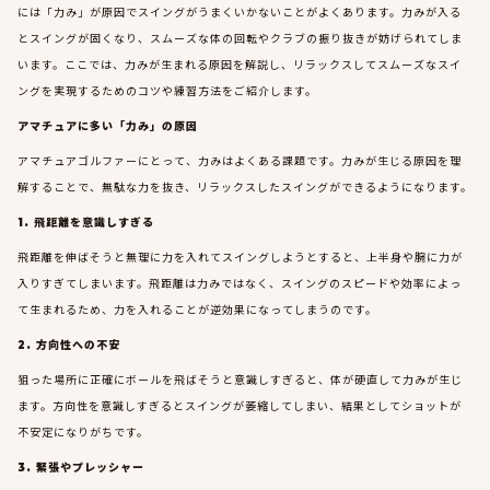
には「力み」が原因でスイングがうまくいかないことがよくあります。力みが入る
とスイングが固くなり、スムーズな体の回転やクラブの振り抜きが妨げられてしま
います。ここでは、力みが生まれる原因を解説し、リラックスしてスムーズなスイ
ングを実現するためのコツや練習方法をご紹介します。
アマチュアに多い「力み」の原因
アマチュアゴルファーにとって、力みはよくある課題です。力みが生じる原因を理
解することで、無駄な力を抜き、リラックスしたスイングができるようになります。
1. 飛距離を意識しすぎる
飛距離を伸ばそうと無理に力を入れてスイングしようとすると、上半身や腕に力が
入りすぎてしまいます。飛距離は力みではなく、スイングのスピードや効率によっ
て生まれるため、力を入れることが逆効果になってしまうのです。
2. 方向性への不安
狙った場所に正確にボールを飛ばそうと意識しすぎると、体が硬直して力みが生じ
ます。方向性を意識しすぎるとスイングが萎縮してしまい、結果としてショットが
不安定になりがちです。
3. 緊張やプレッシャー