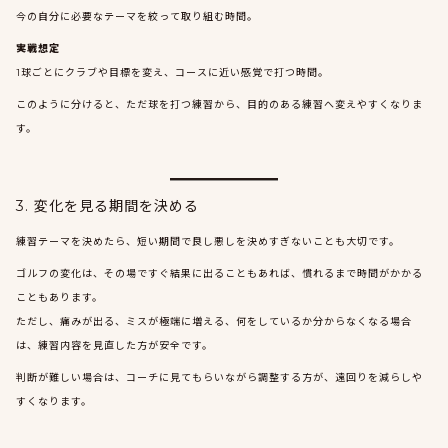
今の自分に必要なテーマを絞って取り組む時間。
実戦想定
1球ごとにクラブや目標を変え、コースに近い感覚で打つ時間。
このように分けると、ただ球を打つ練習から、目的のある練習へ変えやすくなりま
す。
3. 変化を見る期間を決める
練習テーマを決めたら、短い期間で良し悪しを決めすぎないことも大切です。
ゴルフの変化は、その場ですぐ結果に出ることもあれば、慣れるまで時間がかかる
こともあります。
ただし、痛みが出る、ミスが極端に増える、何をしているか分からなくなる場合
は、練習内容を見直した方が安全です。
判断が難しい場合は、コーチに見てもらいながら調整する方が、遠回りを減らしや
すくなります。