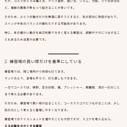
ただ、ゴルフのミスは構え方、クラブ選択、狙い方、リズム、力感、ライの状況な
ど、複数の要素が重なって起きることが多いです。
そのため、ひとつの動きだけを無理に直そうとすると、別の部分に負担が出たり、
スイング全体のバランスが崩れたりする可能性があります。
特に、体の細かい動きを自己判断で大きく変える練習は、誤解やケガにつながるこ
ともあるため注意が必要です。
2. 練習場の良い球だけを基準にしている
練習場では、同じ場所から何球も打てます。
マットの上で、足場も平らで、打ち直しもできます。
一方でコースでは、傾斜、芝の状態、風、プレッシャー、距離感、次の一打のこと
まで考える必要があります。
そのため、練習場で良い球が出ることと、コースでスコアにつながることは、少し
別の力として考えると整理しやすくなります。
練習場でのナイスショットを増やすことも大切ですが、スコアを考えるなら、
ミスの幅を小さくする練習