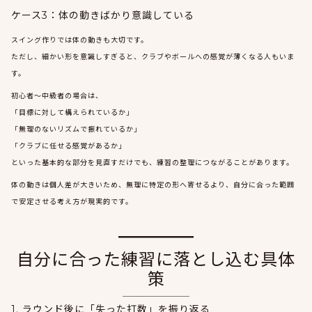
ケース3：体の動きばかり意識している
スイング作りでは体の動きも大切です。
ただし、細かい形を意識しすぎると、クラブやボールへの感覚が薄くなる人もいま
す。
初心者〜中級者の場合は、
「目標に対して構えられているか」
「無理のないリズムで振れているか」
「クラブに任せる感覚があるか」
といった基本的な部分を見直すだけでも、練習の整理につながることがあります。
体の動きは個人差が大きいため、無理に特定の形へ寄せるより、自分に合った範囲
で安定させる考え方が現実的です。
自分に合った練習に落とし込む具体
策
1. ラウンド後に「失った打数」を振り返る