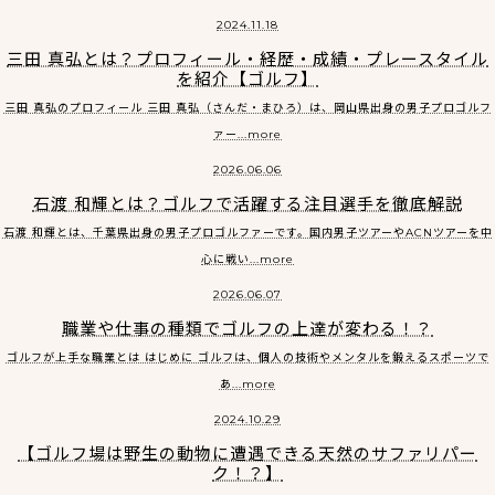
2024.11.18
三田 真弘とは？プロフィール・経歴・成績・プレースタイル
を紹介【ゴルフ】
三田 真弘のプロフィール 三田 真弘（さんだ・まひろ）は、岡山県出身の男子プロゴルフ
ァー...more
2026.06.06
石渡 和輝とは？ゴルフで活躍する注目選手を徹底解説
石渡 和輝とは、千葉県出身の男子プロゴルファーです。国内男子ツアーやACNツアーを中
心に戦い...more
2026.06.07
職業や仕事の種類でゴルフの上達が変わる！？
ゴルフが上手な職業とは はじめに ゴルフは、個人の技術やメンタルを鍛えるスポーツで
あ...more
2024.10.29
【ゴルフ場は野生の動物に遭遇できる天然のサファリパー
ク！？】