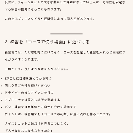
反対に、ティーショットの大きな曲がりが課題になっている人は、方向性を安定さ
せる練習が優先になることもあります。
この点はプレースタイルや経験値によって個人差があります。
2. 練習を「コースで使う場面」に近づける
練習場では、ただ球を打つだけでなく、コースを想定した練習を入れると実戦につ
ながりやすくなります。
一例として、次のような考え方があります。
1球ごとに目標を決めてから打つ
同じクラブを打ち続けすぎない
ドライバーの後にアイアンを打つ
アプローチでは落とし場所を意識する
パター練習では距離感と方向性を分けて確認する
ポイントは、練習場でも「コースでの判断」に近い流れを作ることです。
ナイスショットの数だけを見るのではなく、
「大きなミスにならなかったか」