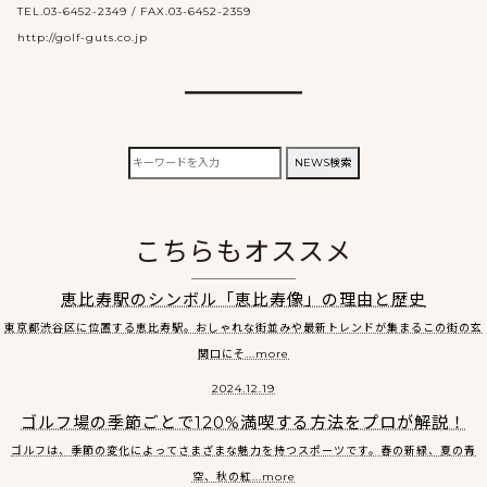
TEL.03-6452-2349 / FAX.03-6452-2359
http://golf-guts.co.jp
検
NEWS検索
索:
こちらもオススメ
恵比寿駅のシンボル「恵比寿像」の理由と歴史
東京都渋谷区に位置する恵比寿駅。おしゃれな街並みや最新トレンドが集まるこの街の玄
関口にそ...more
2024.12.19
ゴルフ場の季節ごとで120%満喫する方法をプロが解説！
ゴルフは、季節の変化によってさまざまな魅力を持つスポーツです。春の新緑、夏の青
空、秋の紅...more