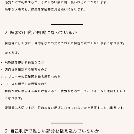
感覚だけで判断すると、その日の印象に引っ張られることがあります。
簡単なメモでも、課題を客観的に見る助けになります。
2. 練習の目的が明確になっているか
練習場に行く前に、目的をひとつ決めておくと練習の質が上がりやすくなります。
たとえば、
飛距離を伸ばす練習なのか
方向性を確認する練習なのか
アプローチの距離感を作る練習なのか
コースを想定した練習なのか
目的が曖昧なまま球数だけ増えると、疲労や力みが出て、フォームの確認もしにく
くなります。
練習量は大切ですが、目的のない反復になっていないかを見直すことも重要です。
3. 自己判断で難しい部分を抱え込んでいないか