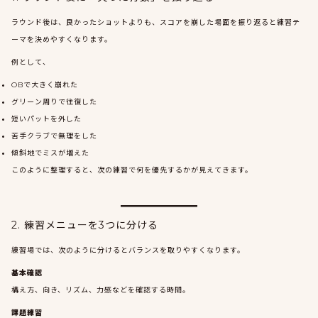
ラウンド後は、良かったショットよりも、スコアを崩した場面を振り返ると練習テ
ーマを決めやすくなります。
例として、
OBで大きく崩れた
グリーン周りで往復した
短いパットを外した
苦手クラブで無理をした
傾斜地でミスが増えた
このように整理すると、次の練習で何を優先するかが見えてきます。
2. 練習メニューを3つに分ける
練習場では、次のように分けるとバランスを取りやすくなります。
基本確認
構え方、向き、リズム、力感などを確認する時間。
課題練習