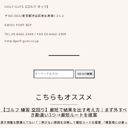
GOLF GUTS【ゴルフ ガッツ】
〒150-0022東京都渋谷区恵比寿南1-24-2
EBISU FORT B2F
TEL.03-6452-2349 / FAX.03-6452-2359
http://golf-guts.co.jp
検
NEWS検索
索:
こちらもオススメ
【ゴルフ 練習 空回り】最短で結果を出す考え方｜まず外すべ
き勘違い3つ→最短ルートを提案
直す順番を間違えてない？｜伸びない原因を分解して最短ルートを提案 「練習場には通っ