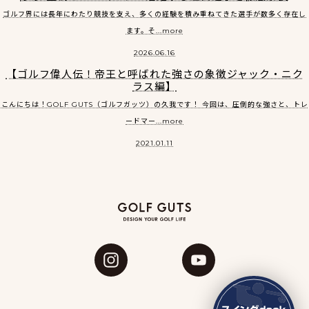
ゴルフ界には長年にわたり競技を支え、多くの経験を積み重ねてきた選手が数多く存在し
ます。そ...more
2026.06.16
【ゴルフ偉人伝！帝王と呼ばれた強さの象徴ジャック・ニク
ラス編】
こんにちは！GOLF GUTS（ゴルフガッツ）の久我です！ 今回は、圧倒的な強さと、トレ
ードマー...more
2021.01.11