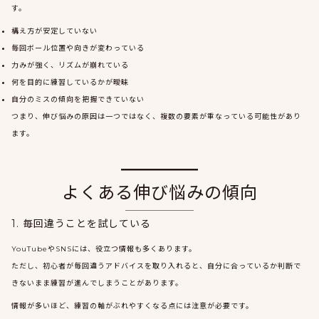
す。
構え方が安定していない
毎回ボール位置や向きが変わっている
力みが強く、リズムが崩れている
何を目的に練習しているかが曖昧
自分のミスの傾向を把握できていない
つまり、伸び悩みの原因は一つではなく、複数の要素が重なっている可能性があり
ます。
よくある伸び悩みの傾向
1. 毎回違うことを試している
YouTubeやSNSには、役立つ情報も多くあります。
ただし、初心者が毎回違うアドバイスを取り入れると、自分に合っているか判断で
きないまま練習が進んでしまうことがあります。
情報が多いほど、練習の軸がぶれやすくなる点には注意が必要です。