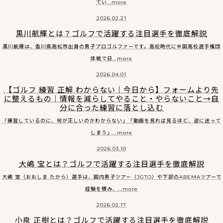
てい...more
2026.02.21
黒川航輝とは？ゴルフで活躍する注目選手を徹底解説
黒川航輝は、香川県高松市出身の男子プロゴルファーです。高校時代に全国高校選手権団
体戦で日...more
2026.04.01
【ゴルフ 練習 正解 わからない｜今日から】フォームより先
に整えるもの｜情報を減らしてやること・やらないこと→自
分に合った練習に落とし込む
「練習しているのに、何が正しいのかわからない」「動画を見れば見るほど、逆に迷って
しまう」...more
2026.03.10
大嶋 宝とは？ゴルフで活躍する注目選手を徹底解説
大嶋 宝（おおしま たから）選手は、国内男子ツアー（JGTO）や下部のABEMAツアーで
経験を積み、...more
2026.02.17
小泉 正樹とは？ゴルフで活躍する注目選手を徹底解説