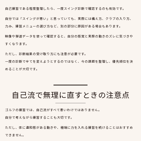
自己練習である程度整理したら、一度スイング診断で確認するのも有効です。
自分では「スイングが悪い」と思っていても、実際には構え方、クラブの入り方、
力み、練習メニューの選び方など、別の部分に原因がある場合もあります。
映像や弾道データを使って確認すると、自分の感覚と実際の動きのズレに気づきや
すくなります。
ただし、診断結果の受け取り方にも注意が必要です。
一度の診断で全てを変えようとするのではなく、今の課題を整理し、優先順位を決
めることが大切です。
自己流で無理に直すときの注意点
ゴルフの練習では、自己流がすべて悪いわけではありません。
自分で考えながら練習することも大切です。
ただし、体に違和感がある動きや、極端に力を入れる練習を続けることはおすすめ
できません。