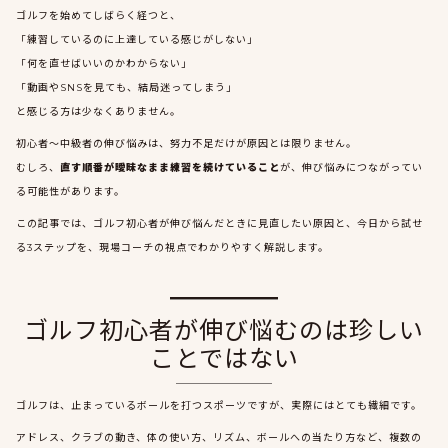
ゴルフを始めてしばらく経つと、
「練習しているのに上達している感じがしない」
「何を直せばいいのかわからない」
「動画やSNSを見ても、結局迷ってしまう」
と感じる方は少なくありません。
初心者〜中級者の伸び悩みは、努力不足だけが原因とは限りません。
むしろ、
直す順番が曖昧なまま練習を続けていること
が、伸び悩みにつながってい
る可能性があります。
この記事では、ゴルフ初心者が伸び悩んだときに見直したい原因と、今日から試せ
る3ステップを、現場コーチの視点でわかりやすく解説します。
ゴルフ初心者が伸び悩むのは珍しい
ことではない
ゴルフは、止まっているボールを打つスポーツですが、実際にはとても繊細です。
アドレス、クラブの動き、体の使い方、リズム、ボールへの当たり方など、複数の