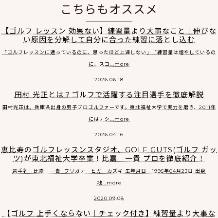
こちらもオススメ
【ゴルフ レッスン 効果ない】練習量より大事なこと｜伸びな
い原因を分解して自分に合った練習に落とし込む
「ゴルフレッスンに通っているのに、思ったほど上達しない」「練習量は増やしているの
に、スコ...more
2026.06.18
田村 光正とは？ゴルフで活躍する注目選手を徹底解説
田村光正は、兵庫県出身の男子プロゴルファーです。東北福祉大学で実力を磨き、2011年
にはナシ...more
2026.04.16
恵比寿のゴルフレッスンスタジオ、GOLF GUTS(ゴルフ ガッ
ツ)が東北福祉大学卒業！比嘉 一貴 プロを徹底紹介！
選手名 比嘉 一貴 フリガナ ヒガ カズキ 生年月日 1995年04月23日 出身
地...more
2020.09.08
【ゴルフ 上手くならない｜チェック付き】練習量より大事な