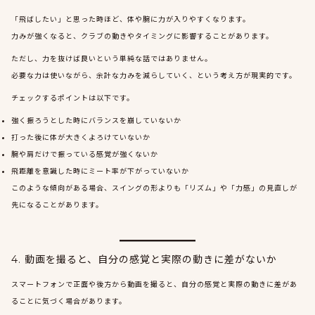
「飛ばしたい」と思った時ほど、体や腕に力が入りやすくなります。
力みが強くなると、クラブの動きやタイミングに影響することがあります。
ただし、力を抜けば良いという単純な話ではありません。
必要な力は使いながら、余計な力みを減らしていく、という考え方が現実的です。
チェックするポイントは以下です。
強く振ろうとした時にバランスを崩していないか
打った後に体が大きくよろけていないか
腕や肩だけで振っている感覚が強くないか
飛距離を意識した時にミート率が下がっていないか
このような傾向がある場合、スイングの形よりも「リズム」や「力感」の見直しが
先になることがあります。
4. 動画を撮ると、自分の感覚と実際の動きに差がないか
スマートフォンで正面や後方から動画を撮ると、自分の感覚と実際の動きに差があ
ることに気づく場合があります。