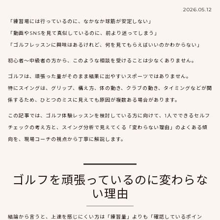
2026.05.12
「練習場には行っているのに、なかなか球筋が安定しない」
「動画やSNSを見て真似しているのに、前より迷ってしまう」
「ゴルフレッスンに興味はあるけれど、何を見てもらえばいいのかわからない」
初心者〜中級者の方から、このような相談を受けることは少なくありません。
ゴルフは、頑張った量がそのまま結果に出やすいスポーツではありません。
特にスイングは、グリップ、構え方、体の動き、クラブの動き、タイミングなどが関
係するため、ひとつのミスに見えても原因が複数ある場合があります。
この記事では、ゴルフ体験レッスンを検討している方に向けて、1人でできるセルフ
チェックの考え方と、スイング分析で見えてくる「変わらない理由」のよくある傾
向を、現場コーチの視点から丁寧に解説します。
ゴルフを頑張っているのに変わらな
い理由
結論から言うと、上達を感じにくい方は「練習量」よりも「確認しているポイン