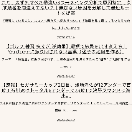
こと｜まず外すべき勘違い3つ→スイング分析で原因特定｜直
す順番を間違えてない？｜伸びない原因を分解して最短ルー
トを提案
「練習しているのに、スコアも当たりも変わらない…」「動画を見て直してるつもりなの
に、むしろ...more
2026.02.14
【ゴルフ 練習 多すぎ 逆効果】最短で結果を出す考え方｜
YouTubeに振り回されない基準（迷子の地図を作る）
テーマ：「練習量」に振り回されず、上達の遠回りを減らすための“基準”と“地図”を作る
...more
2026.03.07
【速報】セガサミーカップ2日目、浅地洋佑が12アンダーで首
位！石川遼はトータル6アンダーで23位Tで決勝ラウンドに進
出。
2日目が始まり浅地洋佑が12アンダーで首位に、11アンダーにＪ・クルーガー、片岡尚之。
佐藤 大...more
2023.06.30