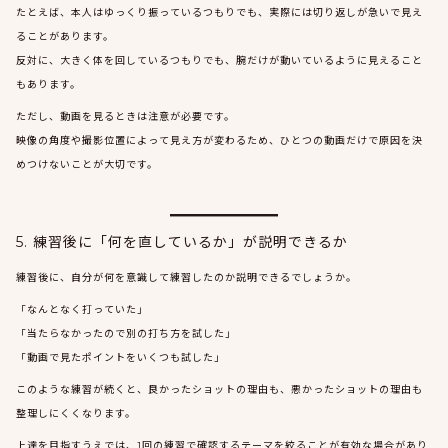
たとえば、本人はゆっくり振っているつもりでも、実際には切り返しが急いで見え
ることがあります。
反対に、大きく体を回しているつもりでも、腕だけが動いているように見えること
もあります。
ただし、動画を見るときは注意が必要です。
映像の角度や撮影位置によって見え方が変わるため、ひとつの動画だけで原因を決
めつけないことが大切です。
5. 練習後に「何を直しているか」が説明できるか
練習後に、自分が何を意識して練習したのか説明できるでしょうか。
「なんとなく打っていた」
「当たらなかったので別の打ち方を試した」
「動画で見たポイントをいくつも試した」
このような練習が続くと、良かったショットの理由も、悪かったショットの理由も
整理しにくくなります。
上達を目指すうえでは、1回の練習で確認するテーマを絞ることが有効な場合があり