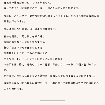
自己流の練習が悪いわけではありません。
自分で考えながら練習することは、上達のために大切な時間です。
ただし、スイングの一部分だけを切り取って真似すると、かえって動きが複雑にな
る場合があります。
特に注意したいのは、以下のような練習です。
痛みを我慢して同じ動きを繰り返す
極端に体をねじる意識を持ちすぎる
腕や手首だけで形を作ろうとする
飛距離を出そうとして力みが強くなる
ひとつのアドバイスをすべてのクラブに当てはめる
体の柔軟性、筋力、過去のスポーツ経験、年齢、ケガの有無には個人差がありま
す。
そのため、他の人に合っている練習が、自分にもそのまま合うとは限りません。
違和感や痛みがある場合は無理をせず、必要に応じて医療機関や専門家に相談する
ことも大切です。