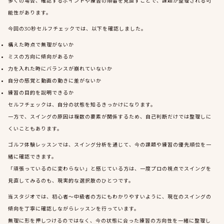
多くの場合、確認するポイントや練習の順番を見直すことで、課題が整理される可
能性があります。
今回の30秒セルフチェックでは、以下を確認しました。
構えた時点で無理がないか
ミスの方向に傾向があるか
力を入れた時にバランスが崩れていないか
自分の感覚と動画の動きに差がないか
練習の目的を説明できるか
セルフチェックは、自分の状態を知るきっかけになります。
一方で、スイングの原因は複数の要素が関係するため、自己判断だけでは整理しに
くいこともあります。
ゴルフ体験レッスンでは、スイング分析を通じて、今の課題や練習の優先順位を一
緒に確認できます。
「頑張っているのに変わらない」と感じている方は、一度プロの視点でスイングを
見直してみるのも、現実的な選択肢のひとつです。
当スタジオでは、初心者〜中級者の方にもわかりやすいように、現在のスイングの
傾向を丁寧に確認しながらレッスンを行っています。
無理に形を押しつけるのではなく、今の状態に合った練習の方向性を一緒に整理し